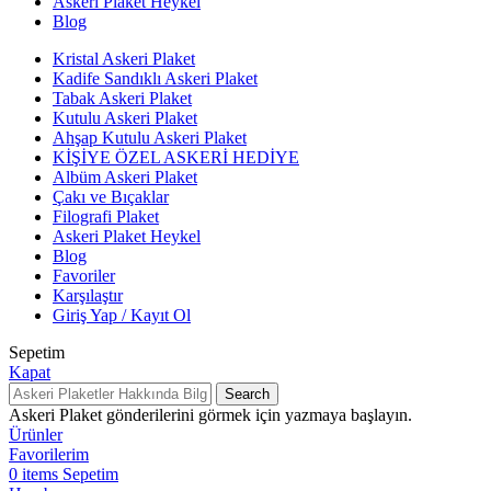
Askeri Plaket Heykel
Blog
Kristal Askeri Plaket
Kadife Sandıklı Askeri Plaket
Tabak Askeri Plaket
Kutulu Askeri Plaket
Ahşap Kutulu Askeri Plaket
KİŞİYE ÖZEL ASKERİ HEDİYE
Albüm Askeri Plaket
Çakı ve Bıçaklar
Filografi Plaket
Askeri Plaket Heykel
Blog
Favoriler
Karşılaştır
Giriş Yap / Kayıt Ol
Sepetim
Kapat
Search
Askeri Plaket gönderilerini görmek için yazmaya başlayın.
Ürünler
Favorilerim
0
items
Sepetim