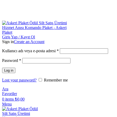
Toptan & Perakende Askeri Plaket Üreticisi | Askeriplaket.com.t
Toptan & Perakende Askeri Plaket Üreticisi
| Askeriplaket.com.t
Giriş Yap / Kayıt Ol
Sign in
Create an Account
Kullanıcı adı veya e-posta adresi
*
Password
*
Log in
Lost your password?
Remember me
Ara
Favoriler
0
items
₺
0,00
Menu