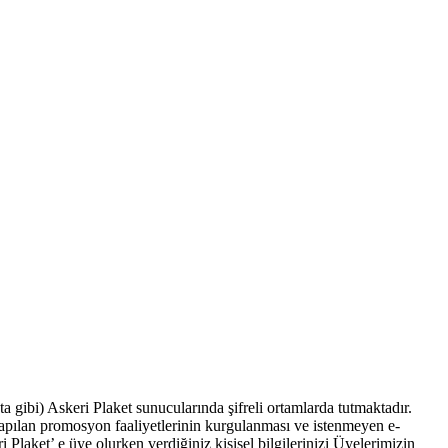
sta gibi) Askeri Plaket sunucularında şifreli ortamlarda tutmaktadır.
yapılan promosyon faaliyetlerinin kurgulanması ve istenmeyen e-
 Plaket’ e üye olurken verdiğiniz kişisel bilgilerinizi Üyelerimizin