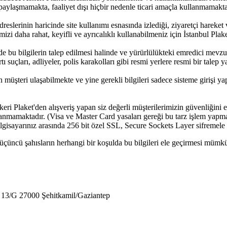
a paylaşmamakta, faaliyet dışı hiçbir nedenle ticari amaçla kullanmama
adreslerinin haricinde site kullanımı esnasında izlediği, ziyaretçi hareke
emizi daha rahat, keyifli ve ayrıcalıklı kullanabilmeniz için İstanbul Plake
nde bu bilgilerin talep edilmesi halinde ve yürürlülükteki emredici m
uçları, adliyeler, polis karakolları gibi resmi yerlere resmi bir talep ya
an müşteri ulaşabilmekte ve yine gerekli bilgileri sadece sisteme girişi y
skeri Plaket'den alışveriş yapan siz değerli müşterilerimizin güvenliğini
anmamaktadır. (Visa ve Master Card yasaları gereği bu tarz işlem yapmak
lgisayarınız arasında 256 bit özel SSL, Secure Sockets Layer sifremele
n, üçüncü şahısların herhangi bir koşulda bu bilgileri ele geçirmesi mümkü
 13/G 27000 Şehitkamil/Gaziantep