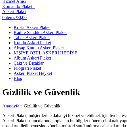
0
items
₺
0,00
Kristal Askeri Plaket
Kadife Sandıklı Askeri Plaket
Tabak Askeri Plaket
Kutulu Askeri Plaket
Ahşap Kutulu Askeri Plaket
KİŞİYE ÖZEL ASKERİ HEDİYE
Albüm Askeri Plaket
Çakı ve Bıçaklar
Filografi Plaket
Askeri Plaket Heykel
Blog
Gizlilik ve Güvenlik
Anasayfa
»
Gizlilik ve Güvenlik
Askeri Plaket, müşterilerine daha iyi hizmet verebilmek için üyelik esnas
Askeri Plaket sunucularında toplanan bu bilgiler dönemsel olarak yapı
postaların iletilmemesine yönelik müşteri sınıflandırma çalışmalarında 