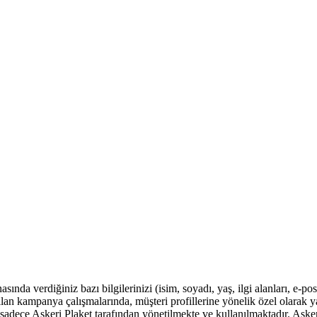
ında verdiğiniz bazı bilgilerinizi (isim, soyadı, yaş, ilgi alanları, e-po
lan kampanya çalışmalarında, müşteri profillerine yönelik özel olarak 
sadece Askeri Plaket tarafından yönetilmekte ve kullanılmaktadır. Askeri