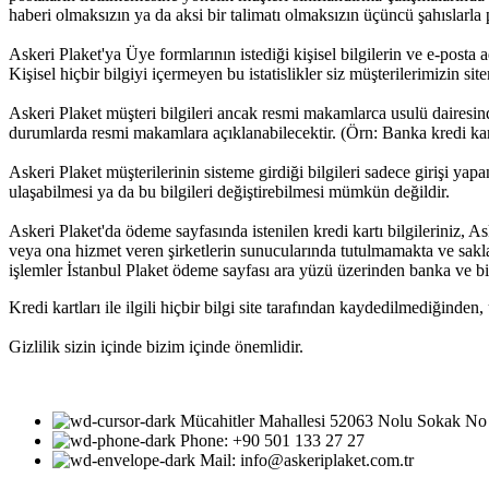
haberi olmaksızın ya da aksi bir talimatı olmaksızın üçüncü şahıslarl
Askeri Plaket'ya Üye formlarının istediği kişisel bilgilerin ve e-posta 
Kişisel hiçbir bilgiyi içermeyen bu istatislikler siz müşterilerimizin sit
Askeri Plaket müşteri bilgileri ancak resmi makamlarca usulü dairesi
durumlarda resmi makamlara açıklanabilecektir. (Örn: Banka kredi kartı s
Askeri Plaket müşterilerinin sisteme girdiği bilgileri sadece girişi yap
ulaşabilmesi ya da bu bilgileri değiştirebilmesi mümkün değildir.
Askeri Plaket'da ödeme sayfasında istenilen kredi kartı bilgileriniz, A
veya ona hizmet veren şirketlerin sunucularında tutulmamakta ve sakl
işlemler İstanbul Plaket ödeme sayfası ara yüzü üzerinden banka ve bi
Kredi kartları ile ilgili hiçbir bilgi site tarafından kaydedilmediğinde
Gizlilik sizin içinde bizim içinde önemlidir.
Mücahitler Mahallesi 52063 Nolu Sokak No
Phone: +90 501 133 27 27
Mail: info@askeriplaket.com.tr