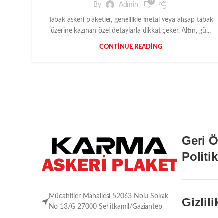
0
By
Admin
Tabak askeri plaketler, genellikle metal veya ahşap tabak
üzerine kazınan özel detaylarla dikkat çeker. Altın, gü...
CONTINUE READING
Geri 
Politi
Mücahitler Mahallesi 52063 Nolu Sokak
Gizlil
No 13/G 27000 Şehitkamil/Gaziantep