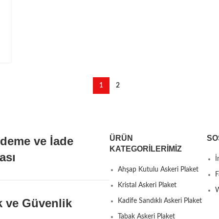
1
2
ÜRÜN
SO
Ödeme ve İade
KATEGORILERIMIZ
kası
İ
Ahşap Kutulu Askeri Plaket
F
Kristal Askeri Plaket
W
ik ve Güvenlik
Kadife Sandıklı Askeri Plaket
Tabak Askeri Plaket