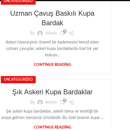
UNCATEGORIZED
Uzman Çavuş Baskılı Kupa
Bardak
0
By
Admin
Askeri hiyerarşinin önemli bir kademesini temsil eden
uzman çavuşlar, askeri kupa bardaklarda özel bir yer
buluyo...
CONTINUE READING
UNCATEGORIZED
Şık Askeri Kupa Bardaklar
0
By
Admin
Şık askeri kupa bardakları, askeri tema ve estetiği bir
araya getiren benzersiz ürünlerdir. Bu özel tasarım kupa ...
CONTINUE READING