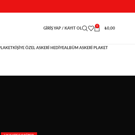
0
GIRIŞ YAP / KAYIT OL
₺
0,00
PLAKET
KİŞİYE ÖZEL ASKERİ HEDİYE
ALBÜM ASKERI PLAKET