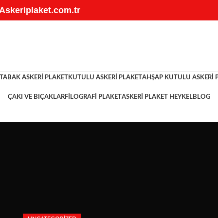
 Askeriplaket.com.tr
TABAK ASKERI PLAKET
KUTULU ASKERI PLAKET
AHŞAP KUTULU ASKERI 
ÇAKI VE BIÇAKLAR
FILOGRAFI PLAKET
ASKERI PLAKET HEYKEL
BLOG