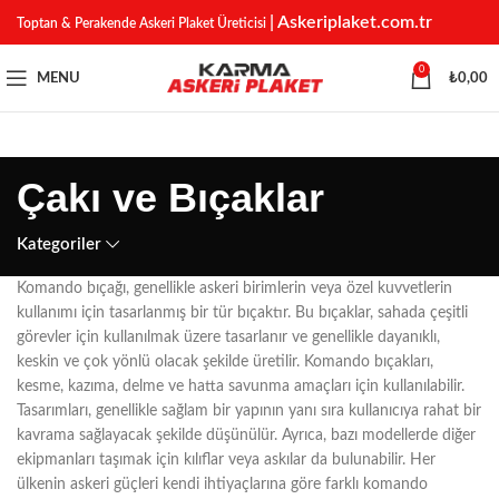
| Askeriplaket.com.tr
Toptan & Perakende Askeri Plaket Üreticisi
0
MENU
₺
0,00
Çakı ve Bıçaklar
Kategoriler
Komando bıçağı, genellikle askeri birimlerin veya özel kuvvetlerin
kullanımı için tasarlanmış bir tür bıçaktır. Bu bıçaklar, sahada çeşitli
görevler için kullanılmak üzere tasarlanır ve genellikle dayanıklı,
keskin ve çok yönlü olacak şekilde üretilir. Komando bıçakları,
kesme, kazıma, delme ve hatta savunma amaçları için kullanılabilir.
Tasarımları, genellikle sağlam bir yapının yanı sıra kullanıcıya rahat bir
kavrama sağlayacak şekilde düşünülür. Ayrıca, bazı modellerde diğer
ekipmanları taşımak için kılıflar veya askılar da bulunabilir. Her
ülkenin askeri güçleri kendi ihtiyaçlarına göre farklı komando