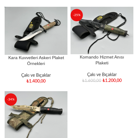
-25%
Komando Hizmet Anısı
Kara Kuvvetleri Askeri Plaket
Plaketi
Örnekleri
Çakı ve Bıçaklar
Çakı ve Bıçaklar
₺
1.200,00
₺
1.600,00
₺
1.400,00
-34%