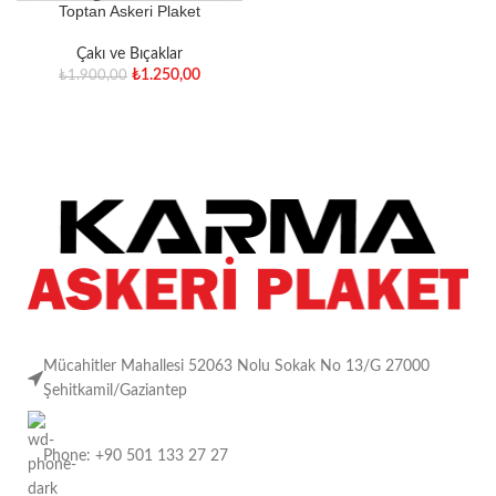
Toptan Askeri Plaket
Çakı ve Bıçaklar
₺
1.250,00
₺
1.900,00
Mücahitler Mahallesi 52063 Nolu Sokak No 13/G 27000
Şehitkamil/Gaziantep
Phone: +90 501 133 27 27