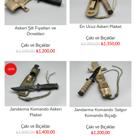
En Ucuz Askeri Plaket
Askeri Şilt Fiyatları ve
Örnekleri
Çakı ve Bıçaklar
₺
1.350,00
₺
2.000,00
Çakı ve Bıçaklar
₺
1.200,00
₺
1.500,00
-22%
Jandarma Komando Askeri
Jandarma Komando Salgur
Plaket
Komando Bıçağı
Çakı ve Bıçaklar
Çakı ve Bıçaklar
₺
1.400,00
₺
1.800,00
₺
1.200,00