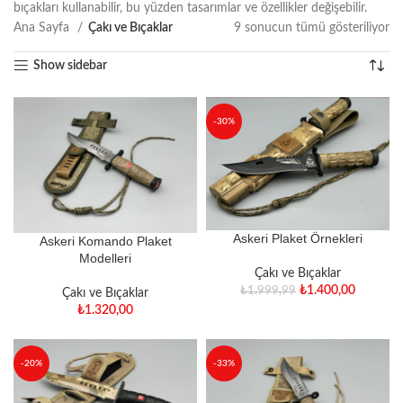
bıçakları kullanabilir, bu yüzden tasarımlar ve özellikler değişebilir.
Ana Sayfa
Çakı ve Bıçaklar
9 sonucun tümü gösteriliyor
Show sidebar
-30%
Askeri Plaket Örnekleri
Askeri Komando Plaket
Modelleri
Çakı ve Bıçaklar
₺
1.400,00
₺
1.999,99
Çakı ve Bıçaklar
₺
1.320,00
-20%
-33%