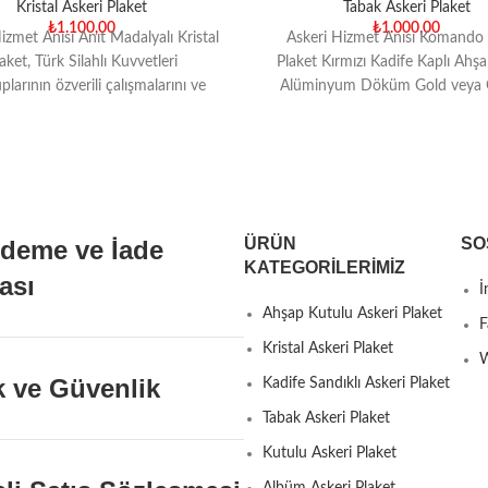
Kristal Askeri Plaket
Tabak Askeri Plaket
₺
1.100,00
₺
1.000,00
izmet Anısı Anıt Madalyalı Kristal
Askeri Hizmet Anısı Komando
aket, Türk Silahlı Kuvvetleri
Plaket Kırmızı Kadife Kaplı Ahş
larının özverili çalışmalarını ve
Alüminyum Döküm Gold veya
ralarını ölümsüzleştirmek için
Kaplama Tabak, Dijital Ter
tasarlanmıştır. Bu özel
ÜRÜN
SO
Ödeme ve İade
KATEGORILERIMIZ
kası
İ
Ahşap Kutulu Askeri Plaket
F
Kristal Askeri Plaket
W
ik ve Güvenlik
Kadife Sandıklı Askeri Plaket
Tabak Askeri Plaket
Kutulu Askeri Plaket