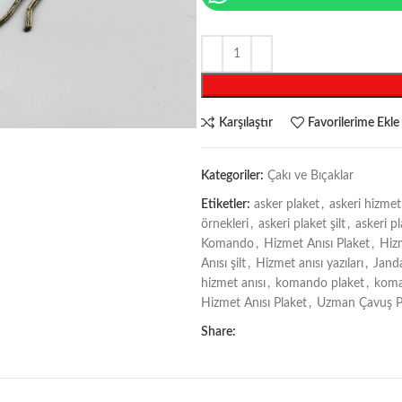
Karşılaştır
Favorilerime Ekle
Kategoriler:
Çakı ve Bıçaklar
Etiketler:
asker plaket
,
askeri hizmet
örnekleri
,
askeri plaket şilt
,
askeri pl
Komando
,
Hizmet Anısı Plaket
,
Hizm
Anısı şilt
,
Hizmet anısı yazıları
,
Jand
hizmet anısı
,
komando plaket
,
koma
Hizmet Anısı Plaket
,
Uzman Çavuş P
Share: