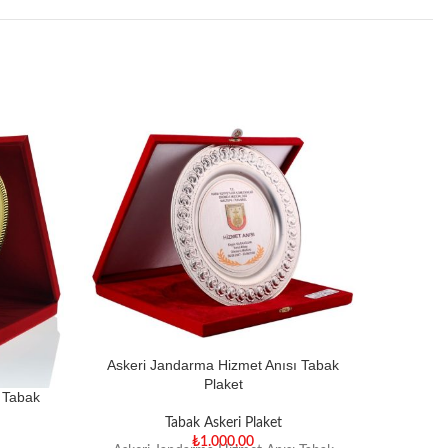
Askeri Jandarma Hizmet Anısı Tabak
Plaket
 Tabak
Askeri 
Tabak Askeri Plaket
₺
1.000,00