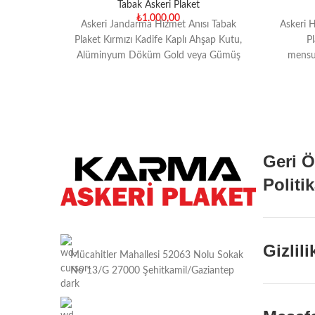
Tabak Askeri Plaket
₺
1.000,00
Askeri Jandarma Hizmet Anısı Tabak
Askeri H
Plaket Kırmızı Kadife Kaplı Ahşap Kutu,
Pl
Alüminyum Döküm Gold veya Gümüş
mensup
Kaplama Tabak, Dijital Termal
hatı
Geri 
Politi
Gizlil
Mücahitler Mahallesi 52063 Nolu Sokak
No 13/G 27000 Şehitkamil/Gaziantep