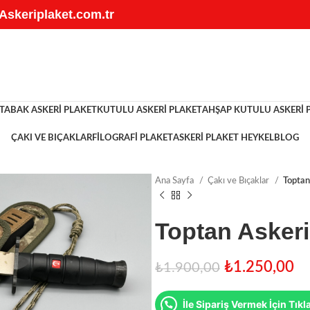
 Askeriplaket.com.tr
TABAK ASKERI PLAKET
KUTULU ASKERI PLAKET
AHŞAP KUTULU ASKERI 
ÇAKI VE BIÇAKLAR
FILOGRAFI PLAKET
ASKERI PLAKET HEYKEL
BLOG
Ana Sayfa
Çakı ve Bıçaklar
Toptan
Toptan Askeri
₺
1.250,00
₺
1.900,00
İle Sipariş Vermek İçin Tıkl