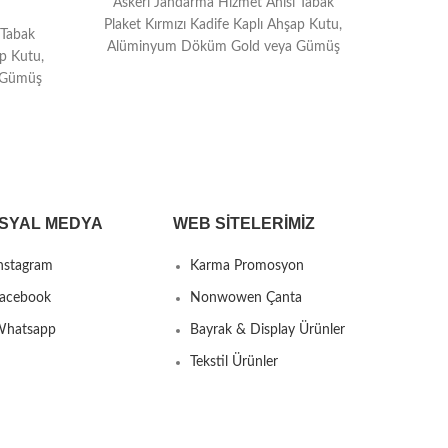
Askeri Jandarma Hizmet Anısı Tabak
Plaket Kırmızı Kadife Kaplı Ahşap Kutu,
 Tabak
Askeri 
Alüminyum Döküm Gold veya Gümüş
ap Kutu,
Anısı Ü
Kaplama Tabak, Dijital Termal
 Gümüş
Plak
mal
kull
SYAL MEDYA
WEB SITELERIMIZ
nstagram
Karma Promosyon
acebook
Nonwowen Çanta
hatsapp
Bayrak & Display Ürünler
Tekstil Ürünler