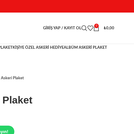
0
GIRIŞ YAP / KAYIT OL
₺
0,00
PLAKET
KİŞİYE ÖZEL ASKERİ HEDİYE
ALBÜM ASKERI PLAKET
 Askeri Plaket
 Plaket
ayın!