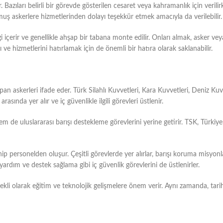
. Bazıları belirli bir görevde gösterilen cesaret veya kahramanlık için verilirk
olmuş askerlere hizmetlerinden dolayı teşekkür etmek amacıyla da verilebilir.
gi içerir ve genellikle ahşap bir tabana monte edilir. Onları almak, asker vey
ı ve hizmetlerini hatırlamak için de önemli bir hatıra olarak saklanabilir.
apan askerleri ifade eder. Türk Silahlı Kuvvetleri, Kara Kuvvetleri, Deniz 
sında yer alır ve iç güvenlikle ilgili görevleri üstlenir.
de uluslararası barışı destekleme görevlerini yerine getirir. TSK, Türkiye
sahip personelden oluşur. Çeşitli görevlerde yer alırlar, barışı koruma misy
 yardım ve destek sağlama gibi iç güvenlik görevlerini de üstlenirler.
ekli olarak eğitim ve teknolojik gelişmelere önem verir. Aynı zamanda, tari