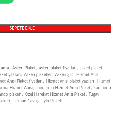
SEPETE EKLE
 anısı
,
Askeri Plaket
,
askeri plaket fiyatları
,
askeri plaket
aket yazıları
,
Askeri plaketler
,
Askeri Şilt
,
Hizmet Anısı
et Anısı Plaket fiyatları
,
Hizmet anısı plaket yazıları
,
Hizmet
arma Hizmet Anısı
,
Jandarma Hizmet Anısı Plaket
,
komando
ndo plaketi
,
Özel Harekat Hizmet Anısı Plaket
,
Tugay
laketi
,
Uzman Çavuş Tayin Plaketi