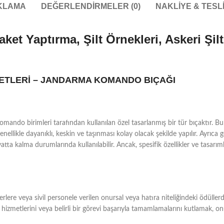
KLAMA
DEĞERLENDIRMELER (0)
NAKLIYE & TESL
aket Yaptırma, Şilt Örnekleri, Askeri Şil
VETLERİ – JANDARMA KOMANDO BIÇAĞI
ando birimleri tarafından kullanılan özel tasarlanmış bir tür bıçaktır. Bu 
 genellikle dayanıklı, keskin ve taşınması kolay olacak şekilde yapılır. Ayrıca 
a kalma durumlarında kullanılabilir. Ancak, spesifik özellikler ve tasarımlar
erlere veya sivil personele verilen onursal veya hatıra niteliğindeki ödüllerdi
 hizmetlerini veya belirli bir görevi başarıyla tamamlamalarını kutlamak, on