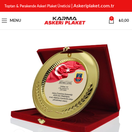
| Askeriplaket.com.tr
Toptan & Perakende Askeri Plaket Üreticisi
0
MENU
₺
0,00