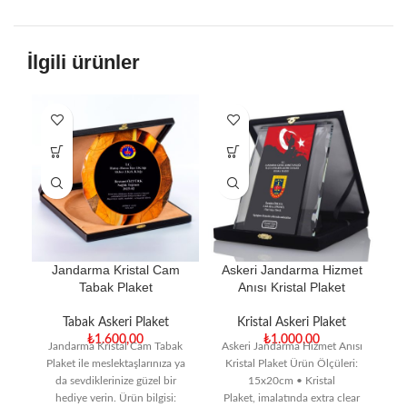
İlgili ürünler
Jandarma Kristal Cam
Askeri Jandarma Hizmet
Tabak Plaket
Anısı Kristal Plaket
Tabak Askeri Plaket
Kristal Askeri Plaket
₺
1.600,00
₺
1.000,00
Jandarma Kristal Cam Tabak
Askeri Jandarma Hizmet Anısı
A
Plaket ile meslektaşlarınıza ya
Kristal Plaket Ürün Ölçüleri:
da sevdiklerinize güzel bir
15x20cm • Kristal
Ka
hediye verin. Ürün bilgisi:
Plaket, imalatında extra clear