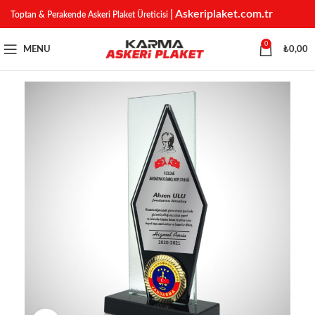
| Askeriplaket.com.tr
Toptan & Perakende Askeri Plaket Üreticisi
0
MENU
₺
0,00