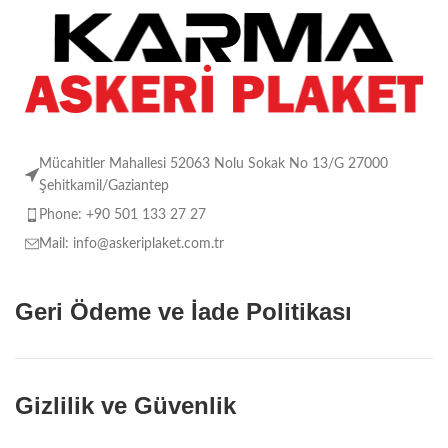
Mücahitler Mahallesi 52063 Nolu Sokak No 13/G 27000
Şehitkamil/Gaziantep
Phone: +90 501 133 27 27
Mail: info@askeriplaket.com.tr
Geri Ödeme ve İade Politikası
Gizlilik ve Güvenlik