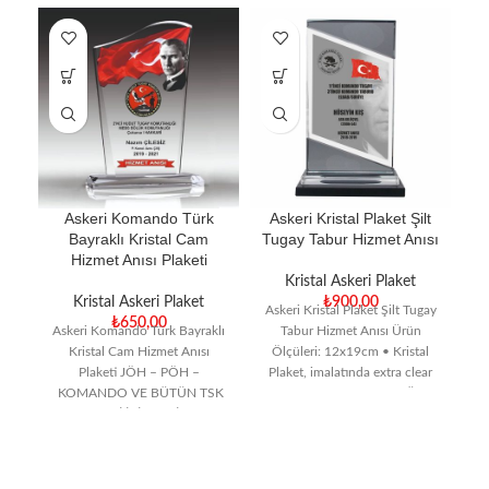
Askeri Komando Türk
Askeri Kristal Plaket Şilt
At
Bayraklı Kristal Cam
Tugay Tabur Hizmet Anısı
Hizmet Anısı Plaketi
Kristal Askeri Plaket
Kristal Askeri Plaket
₺
900,00
Askeri Kristal Plaket Şilt Tugay
₺
650,00
Askeri Komando Türk Bayraklı
Tabur Hizmet Anısı Ürün
Kristal Cam Hizmet Anısı
Ölçüleri: 12x19cm • Kristal
Plaketi JÖH – PÖH –
Plaket, imalatında extra clear
KOMANDO VE BÜTÜN TSK
cam kullanılmaktadır. • Ürün
Kri
PERSONELİ İÇİN TAYİN YADA
EMEKLİLİK