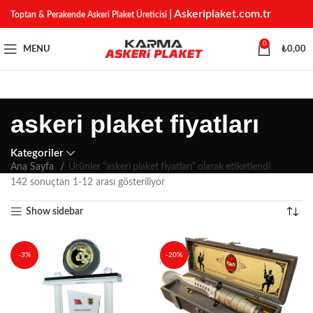
| Askeriplaket.com.tr
Toptan & Perakende Askeri Plaket Üreticisi
0
MENU
₺
0,00
askeri plaket fiyatları
Kategoriler
Ana Sayfa
Ürünler “askeri plaket fiyatları” olarak etiketlendi
142 sonuçtan 1-12 arası gösteriliyor
Show sidebar
-3%
-20%