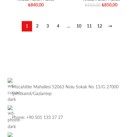
₺
840,00
₺
850,00
₺
950,00
1
2
3
4
…
10
11
12
→
Mücahitler Mahallesi 52063 Nolu Sokak No 13/G 27000
Şehitkamil/Gaziantep
Phone: +90 501 133 27 27