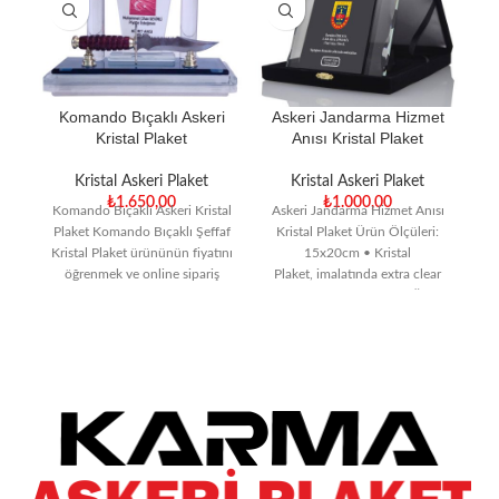
Komando Bıçaklı Askeri
Askeri Jandarma Hizmet
Kristal Plaket
Anısı Kristal Plaket
Kristal Askeri Plaket
Kristal Askeri Plaket
₺
1.650,00
₺
1.000,00
Komando Bıçaklı Askeri Kristal
Askeri Jandarma Hizmet Anısı
Plaket Komando Bıçaklı Şeffaf
Kristal Plaket Ürün Ölçüleri:
Kristal Plaket ürününün fiyatını
15x20cm • Kristal
K
öğrenmek ve online sipariş
Plaket, imalatında extra clear
J
vermek için tıklayın!
cam kullanılmaktadır. • Ürün
B
Türkiye’nin en
kodunu, kalınlığını,
T
KU