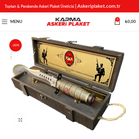
| Askeriplaket.com.tr
Toptan & Perakende Askeri Plaket Üreticisi
0
MENU
₺
0,00
-20%
Click to enlarge