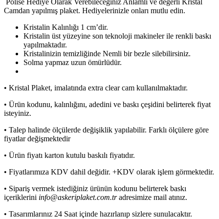
Polise Hediye Olarak Verebileceğiniz Anlamlı ve değerli Kristal
Camdan yapılmış plaket. Hediyelerinizle onları mutlu edin.
Kristalin Kalınlığı 1 cm’dir.
Kristalin üst yüzeyine son teknoloji makineler ile renkli baskı
yapılmaktadır.
Kristalinizin temizliğinde Nemli bir bezle silebilirsiniz.
Solma yapmaz uzun ömürlüdür.
• Kristal Plaket, imalatında extra clear cam kullanılmaktadır.
• Ürün kodunu, kalınlığını, adedini ve baskı çeşidini belirterek fiyat
isteyiniz.
• Talep halinde ölçülerde değişiklik yapılabilir. Farklı ölçülere göre
fiyatlar değişmektedir
• Ürün fiyatı karton kutulu baskılı fiyatıdır.
• Fiyatlarımıza KDV dahil değidir. +KDV olarak işlem görmektedir.
• Sipariş vermek istediğiniz ürünün kodunu belirterek baskı
içeriklerini
info@askeriplaket.com.tr
adresimize mail atınız.
• Tasarımlarınız 24 Saat içinde hazırlanıp sizlere sunulacaktır.