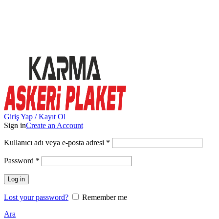
Toptan & Perakende Askeri Plaket Üreticisi |
Askeriplaket.com.tr
Toptan & Perakende Askeri Plaket Üreticisi
|
Askeriplaket.com.tr
Giriş Yap / Kayıt Ol
Sign in
Create an Account
Kullanıcı adı veya e-posta adresi
*
Password
*
Log in
Lost your password?
Remember me
Ara