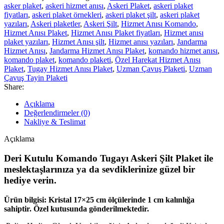
asker plaket
,
askeri hizmet anısı
,
Askeri Plaket
,
askeri plaket
fiyatları
,
askeri plaket örnekleri
,
askeri plaket şilt
,
askeri plaket
yazıları
,
Askeri plaketler
,
Askeri Şilt
,
Hizmet Anısı Komando
,
Hizmet Anısı Plaket
,
Hizmet Anısı Plaket fiyatları
,
Hizmet anısı
plaket yazıları
,
Hizmet Anısı şilt
,
Hizmet anısı yazıları
,
Jandarma
Hizmet Anısı
,
Jandarma Hizmet Anısı Plaket
,
komando hizmet anısı
,
komando plaket
,
komando plaketi
,
Özel Harekat Hizmet Anısı
Plaket
,
Tugay Hizmet Anısı Plaket
,
Uzman Çavuş Plaketi
,
Uzman
Çavuş Tayin Plaketi
Share:
Açıklama
Değerlendirmeler (0)
Nakliye & Teslimat
Açıklama
Deri Kutulu Komando Tugayı Askeri Şilt Plaket ile
meslektaşlarınıza ya da sevdiklerinize güzel bir
hediye verin.
Ürün bilgisi: Kristal 17×25 cm ölçülerinde 1 cm kalınlığa
sahiptir. Özel kutusunda gönderilmektedir.