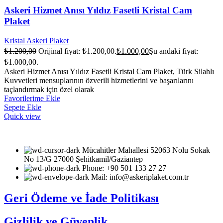
Askeri Hizmet Anısı Yıldız Fasetli Kristal Cam
Plaket
Kristal Askeri Plaket
₺
1.200,00
Orijinal fiyat: ₺1.200,00.
₺
1.000,00
Şu andaki fiyat:
₺1.000,00.
Askeri Hizmet Anısı Yıldız Fasetli Kristal Cam Plaket, Türk Silahlı
Kuvvetleri mensuplarının özverili hizmetlerini ve başarılarını
taçlandırmak için özel olarak
Favorilerime Ekle
Sepete Ekle
Quick view
Mücahitler Mahallesi 52063 Nolu Sokak
No 13/G 27000 Şehitkamil/Gaziantep
Phone: +90 501 133 27 27
Mail: info@askeriplaket.com.tr
Geri Ödeme ve İade Politikası
Gizlilik ve Güvenlik