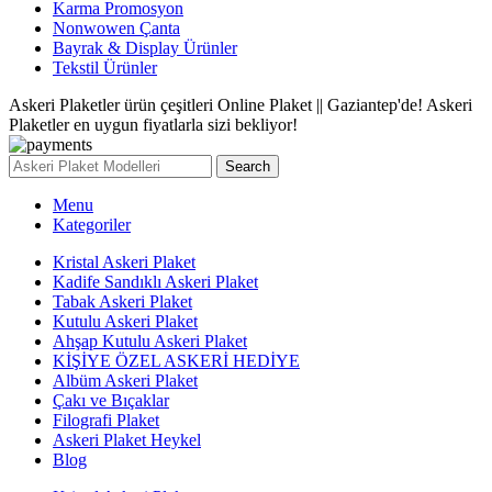
Karma Promosyon
Nonwowen Çanta
Bayrak & Display Ürünler
Tekstil Ürünler
Askeri Plaketler ürün çeşitleri Online Plaket || Gaziantep'de! Askeri
Plaketler en uygun fiyatlarla sizi bekliyor!
Search
Menu
Kategoriler
Kristal Askeri Plaket
Kadife Sandıklı Askeri Plaket
Tabak Askeri Plaket
Kutulu Askeri Plaket
Ahşap Kutulu Askeri Plaket
KİŞİYE ÖZEL ASKERİ HEDİYE
Albüm Askeri Plaket
Çakı ve Bıçaklar
Filografi Plaket
Askeri Plaket Heykel
Blog