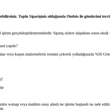
ilirsiniz. Toplu Siparişiniz olduğunda Otobüs ile gönderimi tercih
 işlemi gerçekleştirilememektedir. Sipariş sizlere ulaştıktan sonra eksik
sıl yapılır?
lan veya kopan malzemelerin resmini çekerek yolladığınızda %50 Gönder
i?
tir
z sizden watsap veya mailden onay alındı ise işleme başlandı ise iade ed
ir.