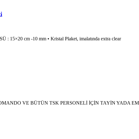
i
: 15×20 cm -10 mm • Kristal Plaket, imalatında extra clear
 – PÖH – KOMANDO VE BÜTÜN TSK PERSONELİ İÇİN TAYİN Y