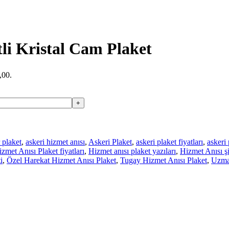
tli Kristal Cam Plaket
,00.
 plaket
,
askeri hizmet anısı
,
Askeri Plaket
,
askeri plaket fiyatları
,
askeri 
zmet Anısı Plaket fiyatları
,
Hizmet anısı plaket yazıları
,
Hizmet Anısı şi
i
,
Özel Harekat Hizmet Anısı Plaket
,
Tugay Hizmet Anısı Plaket
,
Uzma