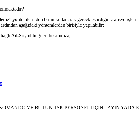
pılmaktadır?
e” yöntemlerinden birini kullanarak gerçekleştirdiğiniz alışverişlerini
 ardından aşağıdaki yöntemlerden birisiyle yapılabilir;
ağlı Ad-Soyad bilgileri hesabınıza,
t
H – PÖH – KOMANDO VE BÜTÜN TSK PERSONELİ İÇİN TAYİN 