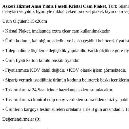
Askeri Hizmet Anısı Yıldız Fasetli Kristal Cam Plaket
, Türk Silahl
detayları ve yıldız figürüyle dikkat çeken bu özel plaket, tayin olan ve
Ürün Ölçüleri: 15x20cm
• Kristal Plaket, imalatında extra clear cam kullanılmaktadır.
• Ürün kodunu, kalınlığını, adedini ve baskı çeşidini belirterek fiyat is
• Talep halinde ölçülerde değişiklik yapılabilir. Farklı ölçülere göre fi
• Ürün fiyatı karton kutulu baskılı fiyatıdır.
• Fiyatlarımıza KDV dahil değidir. +KDV olarak işlem görmektedir.
• Sipariş vermek istediğiniz ürünün kodunu belirterek baskı içeriklerin
• Tasarımlarınız 24 Saat içinde hazırlanıp sizlere sunulacaktır.
• Tasarımlarınızı kontrol edip onay verdikten sonra ödemenizi yapabili
• Ürünlerin kargoya teslim süreleri ortalama 1 ile 3 gün arasındadır. Topl
Değerlendirmeler (0)