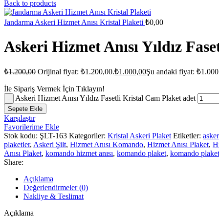
Back to products
Jandarma Askeri Hizmet Anısı Kristal Plaketi
₺
0,00
Askeri Hizmet Anısı Yıldız Fase
₺
1.200,00
Orijinal fiyat: ₺1.200,00.
₺
1.000,00
Şu andaki fiyat: ₺1.000
İle Sipariş Vermek İçin Tıklayın!
Askeri Hizmet Anısı Yıldız Fasetli Kristal Cam Plaket adet
Sepete Ekle
Karşılaştır
Favorilerime Ekle
Stok kodu:
ŞLT-163
Kategoriler:
Kristal Askeri Plaket
Etiketler:
asker
plaketler
,
Askeri Şilt
,
Hizmet Anısı Komando
,
Hizmet Anısı Plaket
,
Hi
Anısı Plaket
,
komando hizmet anısı
,
komando plaket
,
komando plaket
Share:
Açıklama
Değerlendirmeler (0)
Nakliye & Teslimat
Açıklama