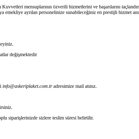
ı Kuvvetleri mensuplarının özverili hizmetlerini ve başarılarını taçlandı
ya emekliye ayrılan personelinize sunabileceğiniz en prestijli hizmet anı
teyiniz.
yatlar değişmektedir
i
info@askeriplaket.com.tr
adresimize mail atınız.
rsiniz.
u siparişlerinizde sizlere teslim süresi belirtilir.