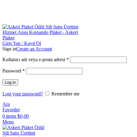
Toptan & Perakende Askeri Plaket Üreticisi | Askeriplaket.com.t
Toptan & Perakende Askeri Plaket Üreticisi
| Askeriplaket.com.t
Giriş Yap / Kayıt Ol
Sign in
Create an Account
Kullanıcı adı veya e-posta adresi
*
Password
*
Log in
Lost your password?
Remember me
Ara
Favoriler
0
items
₺
0,00
Menu