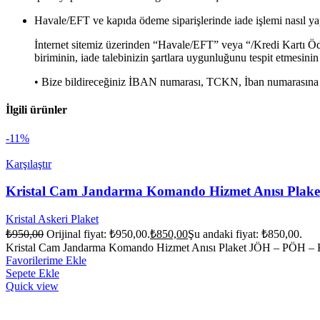
Havale/EFT ve kapıda ödeme siparişlerinde iade işlemi nasıl ya
İnternet sitemiz üzerinden “Havale/EFT” veya “/Kredi Kartı Ödem
biriminin, iade talebinizin şartlara uygunluğunu tespit etmesinin
• Bize bildireceğiniz İBAN numarası, TCKN, İban numarasına b
İlgili ürünler
-11%
Karşılaştır
Kristal Cam Jandarma Komando Hizmet Anısı Plake
Kristal Askeri Plaket
₺
950,00
Orijinal fiyat: ₺950,00.
₺
850,00
Şu andaki fiyat: ₺850,00.
Kristal Cam Jandarma Komando Hizmet Anısı Plaket JÖ
Favorilerime Ekle
Sepete Ekle
Quick view