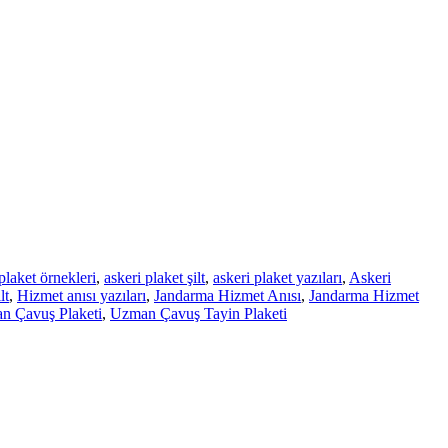
plaket örnekleri
,
askeri plaket şilt
,
askeri plaket yazıları
,
Askeri
lt
,
Hizmet anısı yazıları
,
Jandarma Hizmet Anısı
,
Jandarma Hizmet
n Çavuş Plaketi
,
Uzman Çavuş Tayin Plaketi