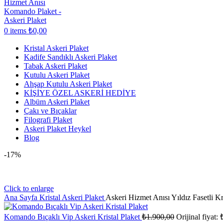
0
items
₺
0,00
Kristal Askeri Plaket
Kadife Sandıklı Askeri Plaket
Tabak Askeri Plaket
Kutulu Askeri Plaket
Ahşap Kutulu Askeri Plaket
KİŞİYE ÖZEL ASKERİ HEDİYE
Albüm Askeri Plaket
Çakı ve Bıçaklar
Filografi Plaket
Askeri Plaket Heykel
Blog
-17%
Click to enlarge
Ana Sayfa
Kristal Askeri Plaket
Askeri Hizmet Anısı Yıldız Fasetli K
Komando Bıçaklı Vip Askeri Kristal Plaket
₺
1.900,00
Orijinal fiyat: