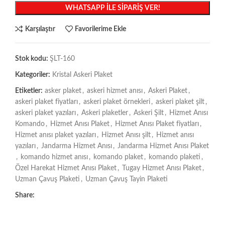
WHATSAPP İLE SIPARIŞ VER!
Karşılaştır
Favorilerime Ekle
Stok kodu:
ŞLT-160
Kategoriler:
Kristal Askeri Plaket
Etiketler:
asker plaket
,
askeri hizmet anısı
,
Askeri Plaket
,
askeri plaket fiyatları
,
askeri plaket örnekleri
,
askeri plaket şilt
,
askeri plaket yazıları
,
Askeri plaketler
,
Askeri Şilt
,
Hizmet Anısı
Komando
,
Hizmet Anısı Plaket
,
Hizmet Anısı Plaket fiyatları
,
Hizmet anısı plaket yazıları
,
Hizmet Anısı şilt
,
Hizmet anısı
yazıları
,
Jandarma Hizmet Anısı
,
Jandarma Hizmet Anısı Plaket
,
komando hizmet anısı
,
komando plaket
,
komando plaketi
,
Özel Harekat Hizmet Anısı Plaket
,
Tugay Hizmet Anısı Plaket
,
Uzman Çavuş Plaketi
,
Uzman Çavuş Tayin Plaketi
Share: