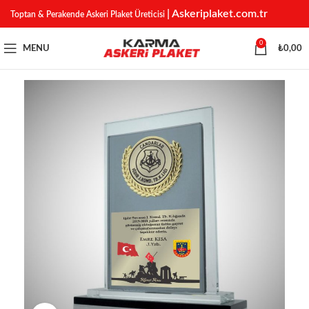
| Askeriplaket.com.tr
Toptan & Perakende Askeri Plaket Üreticisi
0
MENU
₺
0,00