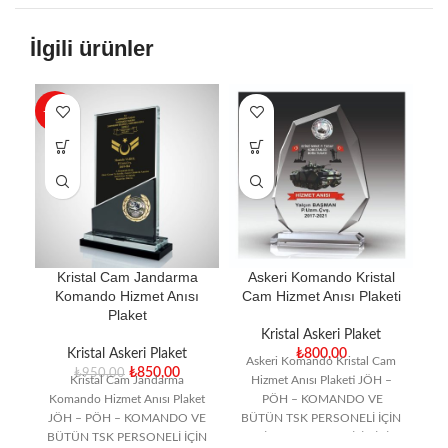
İlgili ürünler
-11%
Kristal Cam Jandarma
Askeri Komando Kristal
Komando Hizmet Anısı
Cam Hizmet Anısı Plaketi
Plaket
Kristal Askeri Plaket
Kristal Askeri Plaket
₺
800,00
Askeri Komando Kristal Cam
₺
850,00
₺
950,00
Kristal Cam Jandarma
Hizmet Anısı Plaketi JÖH –
As
Komando Hizmet Anısı Plaket
PÖH – KOMANDO VE
JÖH – PÖH – KOMANDO VE
BÜTÜN TSK PERSONELİ İÇİN
BÜTÜN TSK PERSONELİ İÇİN
TAYİN YADA EMEKLİLİK İÇİN
K