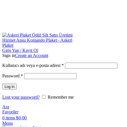
Toptan & Perakende Askeri Plaket Üreticisi |
Askeriplaket.com.tr
Toptan & Perakende Askeri Plaket Üreticisi
|
Askeriplaket.com.tr
Giriş Yap / Kayıt Ol
Sign in
Create an Account
Kullanıcı adı veya e-posta adresi
*
Password
*
Log in
Lost your password?
Remember me
Ara
Favoriler
0
items
₺
0,00
Menu