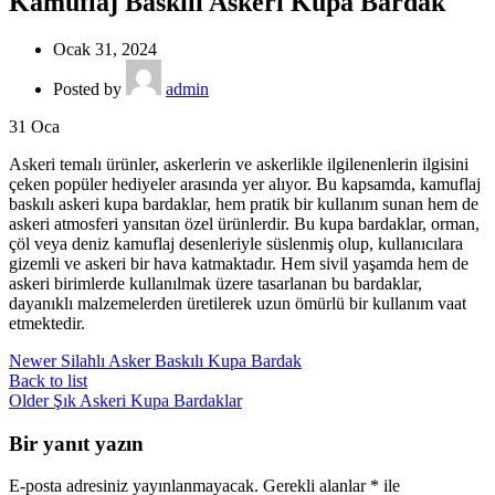
Kamuflaj Baskılı Askeri Kupa Bardak
Ocak 31, 2024
Posted by
admin
31
Oca
Askeri temalı ürünler, askerlerin ve askerlikle ilgilenenlerin ilgisini
çeken popüler hediyeler arasında yer alıyor. Bu kapsamda, kamuflaj
baskılı askeri kupa bardaklar, hem pratik bir kullanım sunan hem de
askeri atmosferi yansıtan özel ürünlerdir. Bu kupa bardaklar, orman,
çöl veya deniz kamuflaj desenleriyle süslenmiş olup, kullanıcılara
gizemli ve askeri bir hava katmaktadır. Hem sivil yaşamda hem de
askeri birimlerde kullanılmak üzere tasarlanan bu bardaklar,
dayanıklı malzemelerden üretilerek uzun ömürlü bir kullanım vaat
etmektedir.
Newer
Silahlı Asker Baskılı Kupa Bardak
Back to list
Older
Şık Askeri Kupa Bardaklar
Bir yanıt yazın
E-posta adresiniz yayınlanmayacak.
Gerekli alanlar
*
ile