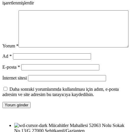
işaretlenmişlerdir
Yorum
*
Ad
*
E-posta
*
İnternet sitesi
Daha sonraki yorumlarımda kullanılması için adım, e-posta
adresim ve site adresim bu tarayıcıya kaydedilsin.
Mücahitler Mahallesi 52063 Nolu Sokak
No 13/G 27000 Şehitkamil/Gaziantep