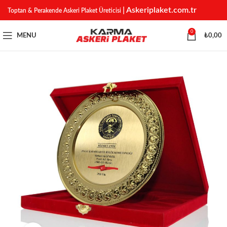
| Askeriplaket.com.tr
Toptan & Perakende Askeri Plaket Üreticisi
0
MENU
₺
0,00