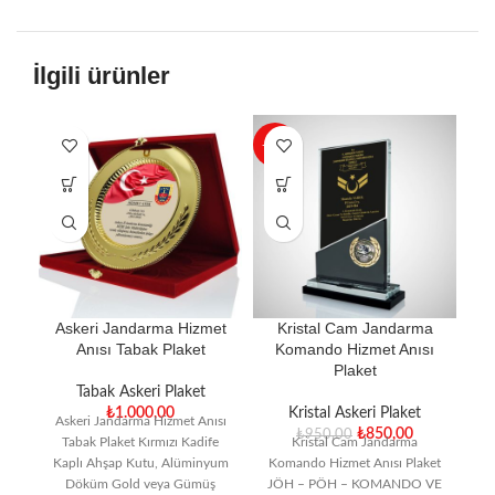
İlgili ürünler
-11%
A
Askeri Jandarma Hizmet
Kristal Cam Jandarma
Anısı Tabak Plaket
Komando Hizmet Anısı
Plaket
Tabak Askeri Plaket
A
₺
1.000,00
Kristal Askeri Plaket
Askeri Jandarma Hizmet Anısı
₺
850,00
₺
950,00
Ka
Tabak Plaket Kırmızı Kadife
Kristal Cam Jandarma
Kaplı Ahşap Kutu, Alüminyum
Komando Hizmet Anısı Plaket
K
Döküm Gold veya Gümüş
JÖH – PÖH – KOMANDO VE