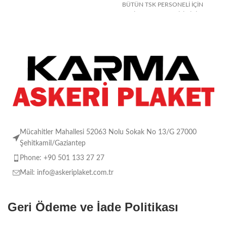
Kaplama Tabak, Dijital Termal
BÜTÜN TSK PERSONELİ İÇİN
TAYİN YADA EMEKLİLİK İÇİN
KULLANILABİLECEK KOMANDO
Mücahitler Mahallesi 52063 Nolu Sokak No 13/G 27000
Şehitkamil/Gaziantep
Phone: +90 501 133 27 27
Mail: info@askeriplaket.com.tr
Geri Ödeme ve İade Politikası