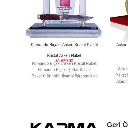
Komando Bıçaklı Askeri Kristal Plaket
Askeri
Kristal Askeri Plaket
₺
1.650,00
Komando Bıçaklı Askeri Kristal Plaket
Asker
Komando Bıçaklı Şeffaf Kristal
Plaket 
Plaket ürününün fiyatını öğrenmek ve
Alümi
online sipariş vermek için tıklayın!
Ka
Türkiye’nin en
Geri 