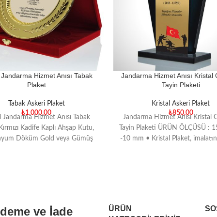
 Jandarma Hizmet Anısı Tabak
Jandarma Hizmet Anısı Kristal 
Plaket
Tayin Plaketi
Tabak Askeri Plaket
Kristal Askeri Plaket
₺
1.000,00
₺
850,00
i Jandarma Hizmet Anısı Tabak
Jandarma Hizmet Anısı Kristal 
Kırmızı Kadife Kaplı Ahşap Kutu,
Tayin Plaketi ÜRÜN ÖLÇÜSÜ : 
nyum Döküm Gold veya Gümüş
-10 mm • Kristal Plaket, imalatı
plama Tabak, Dijital Termal
clear
ÜRÜN
SO
Ödeme ve İade