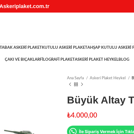
 Askeriplaket.com.tr
TABAK ASKERI PLAKET
KUTULU ASKERI PLAKET
AHŞAP KUTULU ASKERI 
ÇAKI VE BIÇAKLAR
FILOGRAFI PLAKET
ASKERI PLAKET HEYKEL
BLOG
Ana Sayfa
Askeri Plaket Heykel
B
Büyük Altay T
₺
4.000,00
İle Sipariş Vermek İçin Tıkl