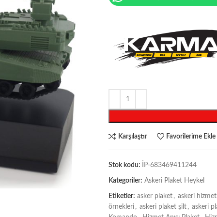
Karşılaştır
Favorilerime Ekle
Stok kodu:
İP-683469411244
Kategoriler:
Askeri Plaket Heykel
Etiketler:
asker plaket
,
askeri hizmet
örnekleri
,
askeri plaket şilt
,
askeri pl