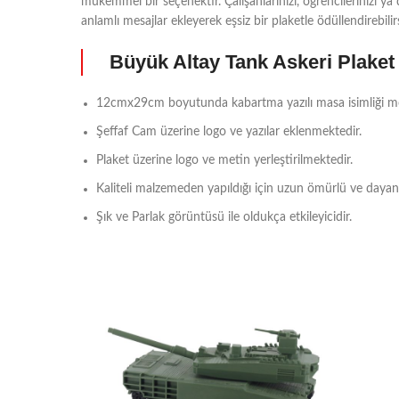
mükemmel bir seçenektir. Çalışanlarınızı, öğrencilerinizi ya d
anlamlı mesajlar ekleyerek eşsiz bir plaketle ödüllendirebilirs
Büyük Altay Tank Askeri Plaket
12cmx29cm boyutunda kabartma yazılı masa isimliği mod
Şeffaf Cam üzerine logo ve yazılar eklenmektedir.
Plaket üzerine logo ve metin yerleştirilmektedir.
Kaliteli malzemeden yapıldığı için uzun ömürlü ve dayanık
Şık ve Parlak görüntüsü ile oldukça etkileyicidir.