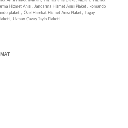
et Anısı Plaket fiyatları
,
Hizmet anısı plaket yazıları
,
Hizmet
arma Hizmet Anısı
,
Jandarma Hizmet Anısı Plaket
,
komando
ndo plaketi
,
Özel Harekat Hizmet Anısı Plaket
,
Tugay
laketi
,
Uzman Çavuş Tayin Plaketi
IMAT