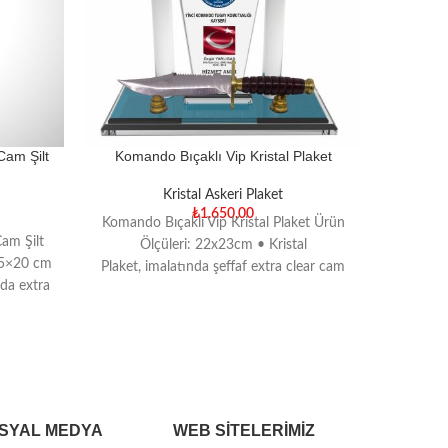
Cam Şilt
Komando Bıçaklı Vip Kristal Plaket
Askeri
Kristal Askeri Plaket
₺
1.650,00
Komando Bıçaklı Vip Kristal Plaket Ürün
Cam Şilt
Askeri
Ölçüleri: 22x23cm • Kristal
15×20 cm
Hizmet 
Plaket, imalatında şeffaf extra clear cam
nda extra
Kristal 
kullanılmaktadır. • Ürün kodunu,
kalınlığını,
SYAL MEDYA
WEB SITELERIMIZ