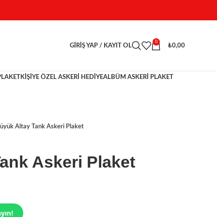
0
GIRIŞ YAP / KAYIT OL
₺
0,00
PLAKET
KİŞİYE ÖZEL ASKERİ HEDİYE
ALBÜM ASKERI PLAKET
üyük Altay Tank Askeri Plaket
ank Askeri Plaket
ayın!