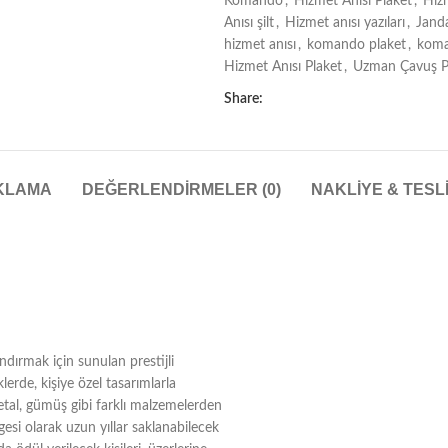
Komando
,
Hizmet Anısı Plaket
,
Hizm
Anısı şilt
,
Hizmet anısı yazıları
,
Jand
hizmet anısı
,
komando plaket
,
koma
Hizmet Anısı Plaket
,
Uzman Çavuş P
Share:
KLAMA
DEĞERLENDIRMELER (0)
NAKLIYE & TESL
andırmak için sunulan prestijli
klerde, kişiye özel tasarımlarla
metal, gümüş gibi farklı malzemelerden
mgesi olarak uzun yıllar saklanabilecek