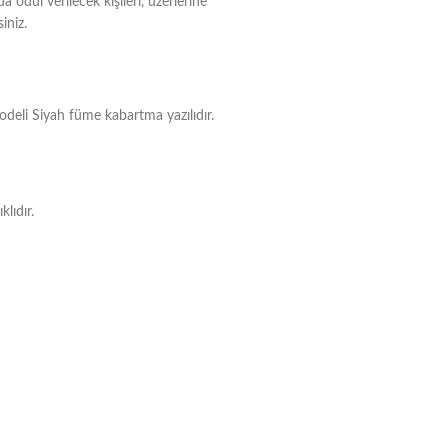
a ödül verilecek kişileri, üzerlerine
iniz.
eli Siyah füme kabartma yazılıdır.
lıdır.