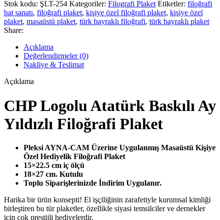
Stok kodu:
ŞLT-254
Kategoriler:
Filografi Plaket
Etiketler:
filoğrafi
hat sanatı
,
filoğrafi plaket
,
kişiye özel filoğrafi plaket
,
kişiye özel
plaket
,
masaüstü plaket
,
türk bayraklı filoğrafi
,
türk bayraklı plaket
Share:
Açıklama
Değerlendirmeler (0)
Nakliye & Teslimat
Açıklama
CHP Logolu Atatürk Baskılı Ay
Yıldızlı Filoğrafi Plaket
Pleksi AYNA-CAM Üzerine Uygulanmış Masaüstü Kişiye
Özel Hediyelik Filoğrafi Plaket
15×22.5 cm iç ölçü
18×27 cm. Kutulu
Toplu Siparişlerinizde İndirim Uygulanır.
Harika bir ürün konsepti! El işçiliğinin zarafetiyle kurumsal kimliği
birleştiren bu tür plaketler, özellikle siyasi temsilciler ve dernekler
için çok prestijli hediyelerdir.