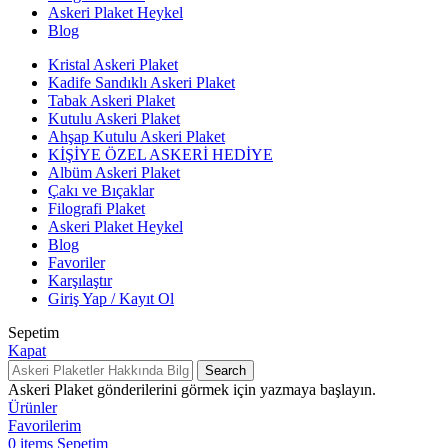
Askeri Plaket Heykel
Blog
Kristal Askeri Plaket
Kadife Sandıklı Askeri Plaket
Tabak Askeri Plaket
Kutulu Askeri Plaket
Ahşap Kutulu Askeri Plaket
KİŞİYE ÖZEL ASKERİ HEDİYE
Albüm Askeri Plaket
Çakı ve Bıçaklar
Filografi Plaket
Askeri Plaket Heykel
Blog
Favoriler
Karşılaştır
Giriş Yap / Kayıt Ol
Sepetim
Kapat
Search
Askeri Plaket gönderilerini görmek için yazmaya başlayın.
Ürünler
Favorilerim
0
items
Sepetim