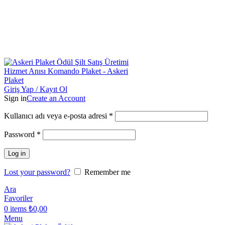
Toptan & Perakende Askeri Plaket Üreticisi |
Askeriplaket.com.tr
Toptan & Perakende Askeri Plaket Üreticisi
|
Askeriplaket.com.tr
Giriş Yap / Kayıt Ol
Sign in
Create an Account
Kullanıcı adı veya e-posta adresi
*
Password
*
Log in
Lost your password?
Remember me
Ara
Favoriler
0
items
₺
0,00
Menu