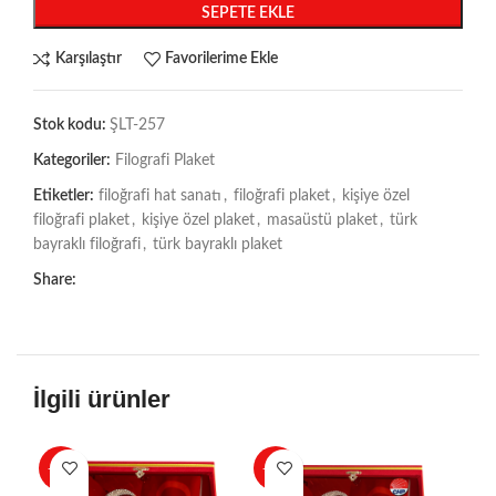
SEPETE EKLE
Karşılaştır
Favorilerime Ekle
Stok kodu:
ŞLT-257
Kategoriler:
Filografi Plaket
Etiketler:
filoğrafi hat sanatı
,
filoğrafi plaket
,
kişiye özel
filoğrafi plaket
,
kişiye özel plaket
,
masaüstü plaket
,
türk
bayraklı filoğrafi
,
türk bayraklı plaket
Share:
İlgili ürünler
-50%
-40%
-4