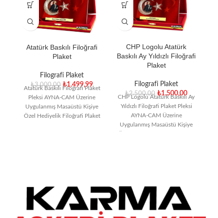
CHP Logolu Atatürk
Atatürk Baskılı Filoğrafi
Baskılı Ay Yıldızlı Filoğrafi
Plaket
Plaket
Filografi Plaket
Filografi Plaket
₺
1.499,99
₺
3.000,00
Atatürk Baskılı Filoğrafi Plaket
₺
1.500,00
₺
2.500,00
CHP Logolu Atatürk Baskılı Ay
Pleksi AYNA-CAM Üzerine
Yıldızlı Filoğrafi Plaket Pleksi
Uygulanmış Masaüstü Kişiye
AYNA-CAM Üzerine
Özel Hediyelik Filoğrafi Plaket
Uygulanmış Masaüstü Kişiye
15×22.5 cm iç ölçü 18×27 cm.
Özel Hediyelik Filoğrafi Plaket
15×22.5 cm