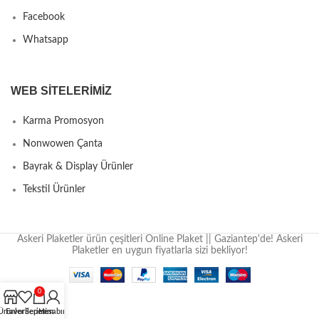
Facebook
Whatsapp
WEB SITELERIMIZ
Karma Promosyon
Nonwowen Çanta
Bayrak & Display Ürünler
Tekstil Ürünler
Askeri Plaketler ürün çeşitleri Online Plaket || Gaziantep'de! Askeri
Plaketler en uygun fiyatlarla sizi bekliyor!
0
Ürünler
Favorilerim
Sepetim
Hesabım