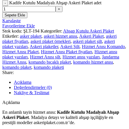
Kadife Kutulu Madalyalı Ahşap Askeri Plaket adet
Sepete Ekle
Karşılaştır
Favorilerime Ekle
Stok kodu:
ŞLT-194
Kategoriler:
Ahşap Kutulu Askeri Plaket
Etiketler:
asker plaket
,
askeri hizmet anısı
,
Askeri Plaket
,
askeri
plaket fiyatları
,
askeri plaket örnekleri
,
askeri plaket şilt
,
askeri
plaket yazıları
,
Askeri plaketler
,
Askeri Şilt
,
Hizmet Anısı Komando
,
Hizmet Anısı Plaket
,
Hizmet Anısı Plaket fiyatları
,
Hizmet anısı
plaket yazıları
,
Hizmet Anısı şilt
,
Hizmet anısı yazıları
,
Jandarma
Hizmet Anısı
,
komando bıçaklı plaket
,
komando hizmet anısı
,
komando plaket
,
komando plaketi
Share:
Açıklama
Değerlendirmeler (0)
Nakliye & Teslimat
Açıklama
En anlamlı tayin hizmet anısı:
Kadife Kutulu Madalyalı Ahşap
Askeri Plaket
. Madalya detayı ve kaliteli ahşap işçiliğiyle en
prestijli modeller askeriplaket.com.tr’de.