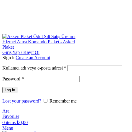
Toptan & Perakende Askeri Plaket Üreticisi |
Askeriplaket.com.tr
Toptan & Perakende Askeri Plaket Üreticisi
|
Askeriplaket.com.tr
Giriş Yap / Kayıt Ol
Sign in
Create an Account
Kullanıcı adı veya e-posta adresi
*
Password
*
Log in
Lost your password?
Remember me
Ara
Favoriler
0
items
₺
0,00
Menu