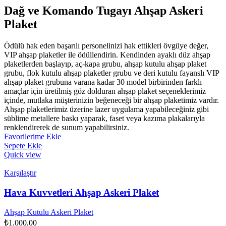
Dağ ve Komando Tugayı Ahşap Askeri
Plaket
Ödülü hak eden başarılı personelinizi hak ettikleri övgüye değer,
VIP ahşap plaketler ile ödüllendirin. Kendinden ayaklı düz ahşap
plaketlerden başlayıp, aç-kapa grubu, ahşap kutulu ahşap plaket
grubu, flok kutulu ahşap plaketler grubu ve deri kutulu fayanslı VIP
ahşap plaket grubuna varana kadar 30 model birbirinden farklı
amaçlar için üretilmiş göz dolduran ahşap plaket seçeneklerimiz
içinde, mutlaka müşterinizin beğeneceği bir ahşap plaketimiz vardır.
Ahşap plaketlerimiz üzerine lazer uygulama yapabileceğiniz gibi
süblime metallere baskı yaparak, faset veya kazıma plakalarıyla
renklendirerek de sunum yapabilirsiniz.
Favorilerime Ekle
Sepete Ekle
Quick view
Karşılaştır
Hava Kuvvetleri Ahşap Askeri Plaket
Ahşap Kutulu Askeri Plaket
₺
1.000,00