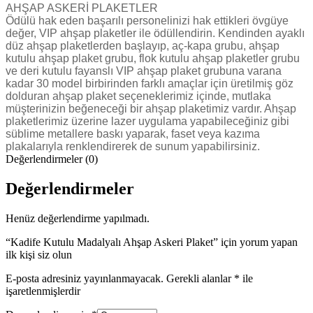
AHŞAP ASKERİ PLAKETLER
Ödülü hak eden başarılı personelinizi hak ettikleri övgüye
değer, VIP ahşap plaketler ile ödüllendirin. Kendinden ayaklı
düz ahşap plaketlerden başlayıp, aç-kapa grubu, ahşap
kutulu ahşap plaket grubu, flok kutulu ahşap plaketler grubu
ve deri kutulu fayanslı VIP ahşap plaket grubuna varana
kadar 30 model birbirinden farklı amaçlar için üretilmiş göz
dolduran ahşap plaket seçeneklerimiz içinde, mutlaka
müşterinizin beğeneceği bir ahşap plaketimiz vardır. Ahşap
plaketlerimiz üzerine lazer uygulama yapabileceğiniz gibi
süblime metallere baskı yaparak, faset veya kazıma
plakalarıyla renklendirerek de sunum yapabilirsiniz.
Değerlendirmeler (0)
Değerlendirmeler
Henüz değerlendirme yapılmadı.
“Kadife Kutulu Madalyalı Ahşap Askeri Plaket” için yorum yapan
ilk kişi siz olun
E-posta adresiniz yayınlanmayacak.
Gerekli alanlar
*
ile
işaretlenmişlerdir