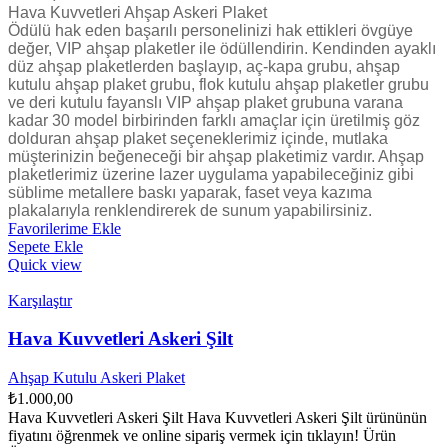
Hava Kuvvetleri Ahşap Askeri Plaket
Ödülü hak eden başarılı personelinizi hak ettikleri övgüye
değer, VIP ahşap plaketler ile ödüllendirin. Kendinden ayaklı
düz ahşap plaketlerden başlayıp, aç-kapa grubu, ahşap
kutulu ahşap plaket grubu, flok kutulu ahşap plaketler grubu
ve deri kutulu fayanslı VIP ahşap plaket grubuna varana
kadar 30 model birbirinden farklı amaçlar için üretilmiş göz
dolduran ahşap plaket seçeneklerimiz içinde, mutlaka
müşterinizin beğeneceği bir ahşap plaketimiz vardır. Ahşap
plaketlerimiz üzerine lazer uygulama yapabileceğiniz gibi
süblime metallere baskı yaparak, faset veya kazıma
plakalarıyla renklendirerek de sunum yapabilirsiniz.
Favorilerime Ekle
Sepete Ekle
Quick view
Karşılaştır
Hava Kuvvetleri Askeri Şilt
Ahşap Kutulu Askeri Plaket
₺
1.000,00
Hava Kuvvetleri Askeri Şilt Hava Kuvvetleri Askeri Şilt ürününün
fiyatını öğrenmek ve online sipariş vermek için tıklayın! Ürün