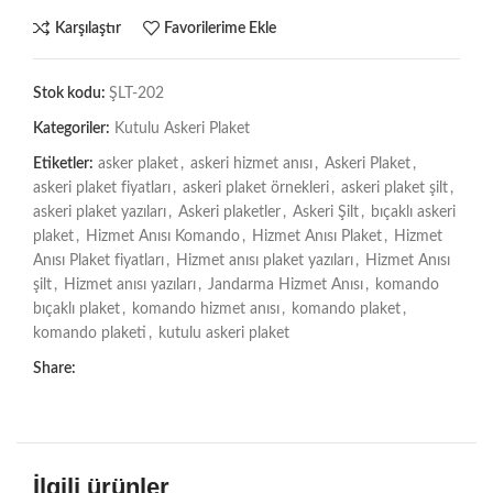
Karşılaştır
Favorilerime Ekle
Stok kodu:
ŞLT-202
Kategoriler:
Kutulu Askeri Plaket
Etiketler:
asker plaket
,
askeri hizmet anısı
,
Askeri Plaket
,
askeri plaket fiyatları
,
askeri plaket örnekleri
,
askeri plaket şilt
,
askeri plaket yazıları
,
Askeri plaketler
,
Askeri Şilt
,
bıçaklı askeri
plaket
,
Hizmet Anısı Komando
,
Hizmet Anısı Plaket
,
Hizmet
Anısı Plaket fiyatları
,
Hizmet anısı plaket yazıları
,
Hizmet Anısı
şilt
,
Hizmet anısı yazıları
,
Jandarma Hizmet Anısı
,
komando
bıçaklı plaket
,
komando hizmet anısı
,
komando plaket
,
komando plaketi
,
kutulu askeri plaket
Share:
İlgili ürünler