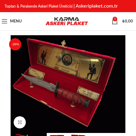
| Askeriplaket.com.tr
Toptan & Perakende Askeri Plaket Üreticisi
0
MENU
₺
0,00
-20%
Click to enlarge