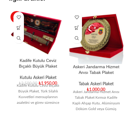
-22%
Kadife Kutulu Ceviz
Bıçaklı Büyük Plaket
Askeri Jandarma Hizmet
A
Anısı Tabak Plaket
Kutulu Askeri Plaket
₺
1.950,00
₺
2.500,00
Tabak Askeri Plaket
Kadife Kutulu Ceviz Bıçaklı
₺
1.000,00
Büyük Plaket, Türk Silahlı
Askeri Jandarma Hizmet Anısı
As
Kuvvetleri mensuplarının
Tabak Plaket Kırmızı Kadife
asaletini ve görev süresince
Kaplı Ahşap Kutu, Alüminyum
gösterdikleri kararlılığı
Döküm Gold veya Gümüş
P
simgeleyen en prestijli
Kaplama Tabak, Dijital Termal
c
ürünlerimizden