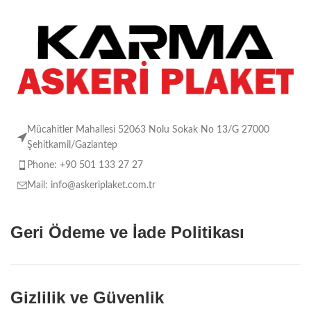
Mücahitler Mahallesi 52063 Nolu Sokak No 13/G 27000
Şehitkamil/Gaziantep
Phone: +90 501 133 27 27
Mail: info@askeriplaket.com.tr
Geri Ödeme ve İade Politikası
Gizlilik ve Güvenlik