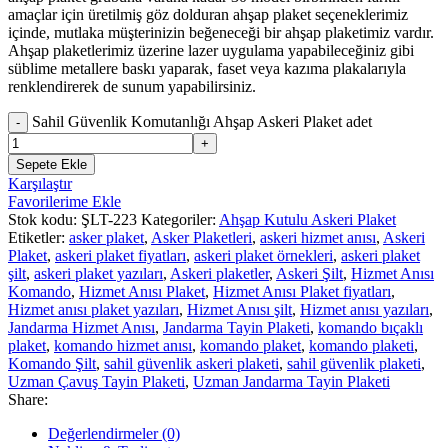
amaçlar için üretilmiş göz dolduran ahşap plaket seçeneklerimiz
içinde, mutlaka müşterinizin beğeneceği bir ahşap plaketimiz vardır.
Ahşap plaketlerimiz üzerine lazer uygulama yapabileceğiniz gibi
süblime metallere baskı yaparak, faset veya kazıma plakalarıyla
renklendirerek de sunum yapabilirsiniz.
Sahil Güvenlik Komutanlığı Ahşap Askeri Plaket adet
Sepete Ekle
Karşılaştır
Favorilerime Ekle
Stok kodu:
ŞLT-223
Kategoriler:
Ahşap Kutulu Askeri Plaket
Etiketler:
asker plaket
,
Asker Plaketleri
,
askeri hizmet anısı
,
Askeri
Plaket
,
askeri plaket fiyatları
,
askeri plaket örnekleri
,
askeri plaket
şilt
,
askeri plaket yazıları
,
Askeri plaketler
,
Askeri Şilt
,
Hizmet Anısı
Komando
,
Hizmet Anısı Plaket
,
Hizmet Anısı Plaket fiyatları
,
Hizmet anısı plaket yazıları
,
Hizmet Anısı şilt
,
Hizmet anısı yazıları
,
Jandarma Hizmet Anısı
,
Jandarma Tayin Plaketi
,
komando bıçaklı
plaket
,
komando hizmet anısı
,
komando plaket
,
komando plaketi
,
Komando Şilt
,
sahil güvenlik askeri plaketi
,
sahil güvenlik plaketi
,
Uzman Çavuş Tayin Plaketi
,
Uzman Jandarma Tayin Plaketi
Share:
Değerlendirmeler (0)