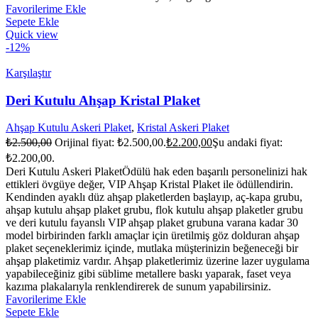
Favorilerime Ekle
Sepete Ekle
Quick view
-12%
Karşılaştır
Deri Kutulu Ahşap Kristal Plaket
Ahşap Kutulu Askeri Plaket
,
Kristal Askeri Plaket
₺
2.500,00
Orijinal fiyat: ₺2.500,00.
₺
2.200,00
Şu andaki fiyat:
₺2.200,00.
Deri Kutulu Askeri PlaketÖdülü hak eden başarılı personelinizi hak
ettikleri övgüye değer, VIP Ahşap Kristal Plaket ile ödüllendirin.
Kendinden ayaklı düz ahşap plaketlerden başlayıp, aç-kapa grubu,
ahşap kutulu ahşap plaket grubu, flok kutulu ahşap plaketler grubu
ve deri kutulu fayanslı VIP ahşap plaket grubuna varana kadar 30
model birbirinden farklı amaçlar için üretilmiş göz dolduran ahşap
plaket seçeneklerimiz içinde, mutlaka müşterinizin beğeneceği bir
ahşap plaketimiz vardır. Ahşap plaketlerimiz üzerine lazer uygulama
yapabileceğiniz gibi süblime metallere baskı yaparak, faset veya
kazıma plakalarıyla renklendirerek de sunum yapabilirsiniz.
Favorilerime Ekle
Sepete Ekle