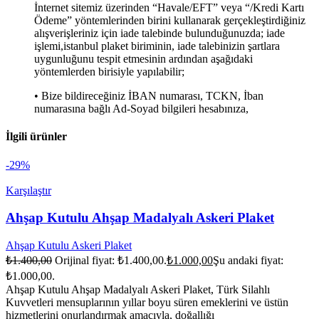
İnternet sitemiz üzerinden “Havale/EFT” veya “/Kredi Kartı
Ödeme” yöntemlerinden birini kullanarak gerçekleştirdiğiniz
alışverişleriniz için iade talebinde bulunduğunuzda; iade
işlemi,istanbul plaket biriminin, iade talebinizin şartlara
uygunluğunu tespit etmesinin ardından aşağıdaki
yöntemlerden birisiyle yapılabilir;
• Bize bildireceğiniz İBAN numarası, TCKN, İban
numarasına bağlı Ad-Soyad bilgileri hesabınıza,
İlgili ürünler
-29%
Karşılaştır
Ahşap Kutulu Ahşap Madalyalı Askeri Plaket
Ahşap Kutulu Askeri Plaket
₺
1.400,00
Orijinal fiyat: ₺1.400,00.
₺
1.000,00
Şu andaki fiyat:
₺1.000,00.
Ahşap Kutulu Ahşap Madalyalı Askeri Plaket, Türk Silahlı
Kuvvetleri mensuplarının yıllar boyu süren emeklerini ve üstün
hizmetlerini onurlandırmak amacıyla, doğallığı