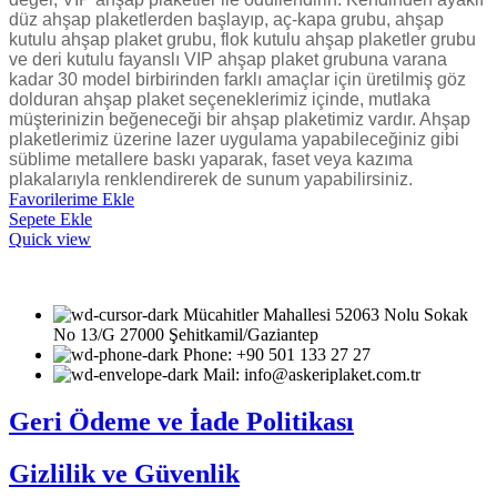
düz ahşap plaketlerden başlayıp, aç-kapa grubu, ahşap
kutulu ahşap plaket grubu, flok kutulu ahşap plaketler grubu
ve deri kutulu fayanslı VIP ahşap plaket grubuna varana
kadar 30 model birbirinden farklı amaçlar için üretilmiş göz
dolduran ahşap plaket seçeneklerimiz içinde, mutlaka
müşterinizin beğeneceği bir ahşap plaketimiz vardır. Ahşap
plaketlerimiz üzerine lazer uygulama yapabileceğiniz gibi
süblime metallere baskı yaparak, faset veya kazıma
plakalarıyla renklendirerek de sunum yapabilirsiniz.
Favorilerime Ekle
Sepete Ekle
Quick view
Mücahitler Mahallesi 52063 Nolu Sokak
No 13/G 27000 Şehitkamil/Gaziantep
Phone: +90 501 133 27 27
Mail: info@askeriplaket.com.tr
Geri Ödeme ve İade Politikası
Gizlilik ve Güvenlik