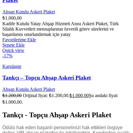
Plaket
Ahşap Kutulu Askeri Plaket
₺
1.000,00
Kadife Kutulu Yatay Ahşap Hizmeti Anısı Askeri Plaket, Türk
Silahlı Kuvvetleri mensuplarının özverili görev sürelerini ve
başarılarını onurlandırmak için yatay
Favorilerime Ekle
Sepete Ekle
Quick view
-17%
Karşılaştır
Tankçı – Topçu Ahşap Askeri Plaket
Ahşap Kutulu Askeri Plaket
₺
1.200,00
Orijinal fiyat: ₺1.200,00.
₺
1.000,00
Şu andaki fiyat:
₺1.000,00.
Tankçı - Topçu Ahşap Askeri Plaket
Ödülü hak eden başarılı personelinizi hak ettikleri övgüye
değer, VIP ahşap plaketler ile ödüllendirin. Kendinden ayaklı