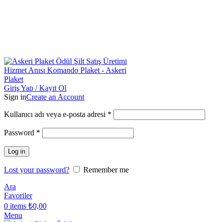
Toptan & Perakende Askeri Plaket Üreticisi |
Askeriplaket.com.tr
Toptan & Perakende Askeri Plaket Üreticisi
|
Askeriplaket.com.tr
Giriş Yap / Kayıt Ol
Sign in
Create an Account
Kullanıcı adı veya e-posta adresi
*
Password
*
Log in
Lost your password?
Remember me
Ara
Favoriler
0
items
₺
0,00
Menu