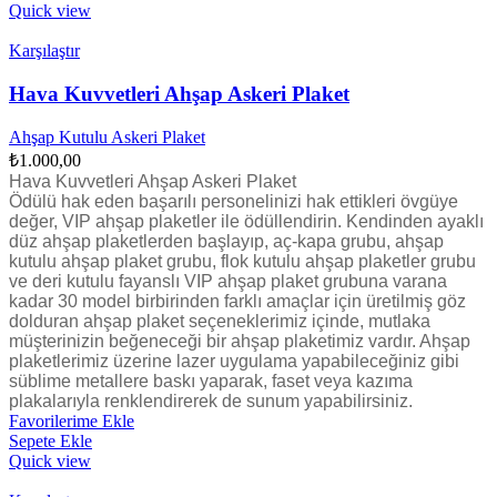
Quick view
Karşılaştır
Hava Kuvvetleri Ahşap Askeri Plaket
Ahşap Kutulu Askeri Plaket
₺
1.000,00
Hava Kuvvetleri Ahşap Askeri Plaket
Ödülü hak eden başarılı personelinizi hak ettikleri övgüye
değer, VIP ahşap plaketler ile ödüllendirin. Kendinden ayaklı
düz ahşap plaketlerden başlayıp, aç-kapa grubu, ahşap
kutulu ahşap plaket grubu, flok kutulu ahşap plaketler grubu
ve deri kutulu fayanslı VIP ahşap plaket grubuna varana
kadar 30 model birbirinden farklı amaçlar için üretilmiş göz
dolduran ahşap plaket seçeneklerimiz içinde, mutlaka
müşterinizin beğeneceği bir ahşap plaketimiz vardır. Ahşap
plaketlerimiz üzerine lazer uygulama yapabileceğiniz gibi
süblime metallere baskı yaparak, faset veya kazıma
plakalarıyla renklendirerek de sunum yapabilirsiniz.
Favorilerime Ekle
Sepete Ekle
Quick view