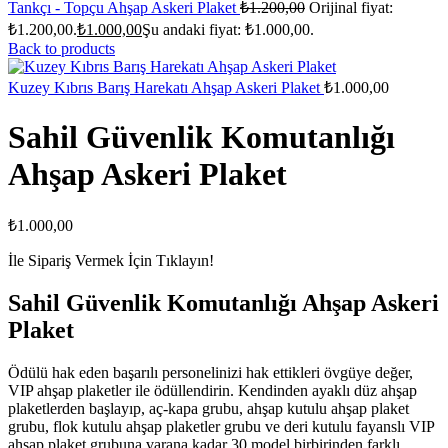
Tankçı - Topçu Ahşap Askeri Plaket
₺
1.200,00
Orijinal fiyat:
₺1.200,00.
₺
1.000,00
Şu andaki fiyat: ₺1.000,00.
Back to products
Kuzey Kıbrıs Barış Harekatı Ahşap Askeri Plaket
₺
1.000,00
Sahil Güvenlik Komutanlığı
Ahşap Askeri Plaket
₺
1.000,00
İle Sipariş Vermek İçin Tıklayın!
Sahil Güvenlik Komutanlığı Ahşap Askeri
Plaket
Ödülü hak eden başarılı personelinizi hak ettikleri övgüye değer,
VIP ahşap plaketler ile ödüllendirin. Kendinden ayaklı düz ahşap
plaketlerden başlayıp, aç-kapa grubu, ahşap kutulu ahşap plaket
grubu, flok kutulu ahşap plaketler grubu ve deri kutulu fayanslı VIP
ahşap plaket grubuna varana kadar 30 model birbirinden farklı