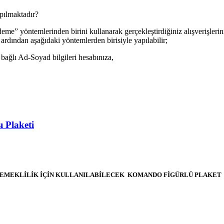
pılmaktadır?
e” yöntemlerinden birini kullanarak gerçekleştirdiğiniz alışverişlerini
 ardından aşağıdaki yöntemlerden birisiyle yapılabilir;
ağlı Ad-Soyad bilgileri hesabınıza,
 Plaketi
DA EMEKLİLİK İÇİN KULLANILABİLECEK KOMANDO FİGÜRLÜ PLAKET