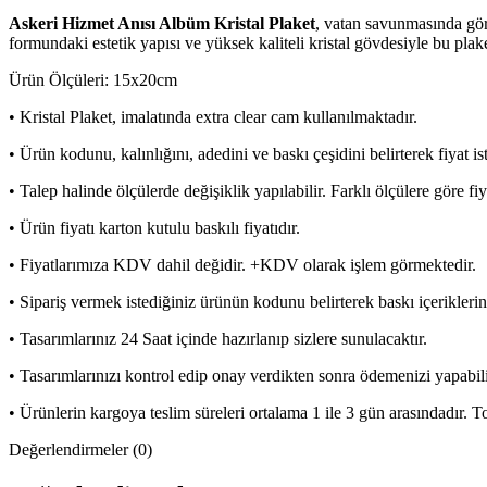
Askeri Hizmet Anısı Albüm Kristal Plaket
, vatan savunmasında göre
formundaki estetik yapısı ve yüksek kaliteli kristal gövdesiyle bu plake
Ürün Ölçüleri: 15x20cm
• Kristal Plaket, imalatında extra clear cam kullanılmaktadır.
• Ürün kodunu, kalınlığını, adedini ve baskı çeşidini belirterek fiyat is
• Talep halinde ölçülerde değişiklik yapılabilir. Farklı ölçülere göre fi
• Ürün fiyatı karton kutulu baskılı fiyatıdır.
• Fiyatlarımıza KDV dahil değidir. +KDV olarak işlem görmektedir.
• Sipariş vermek istediğiniz ürünün kodunu belirterek baskı içeriklerin
• Tasarımlarınız 24 Saat içinde hazırlanıp sizlere sunulacaktır.
• Tasarımlarınızı kontrol edip onay verdikten sonra ödemenizi yapabili
• Ürünlerin kargoya teslim süreleri ortalama 1 ile 3 gün arasındadır. Topl
Değerlendirmeler (0)