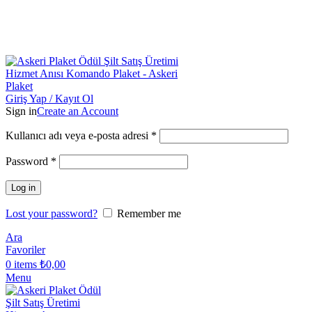
Toptan & Perakende Askeri Plaket Üreticisi | Askeriplaket.com.t
Toptan & Perakende Askeri Plaket Üreticisi
| Askeriplaket.com.t
Giriş Yap / Kayıt Ol
Sign in
Create an Account
Kullanıcı adı veya e-posta adresi
*
Password
*
Log in
Lost your password?
Remember me
Ara
Favoriler
0
items
₺
0,00
Menu