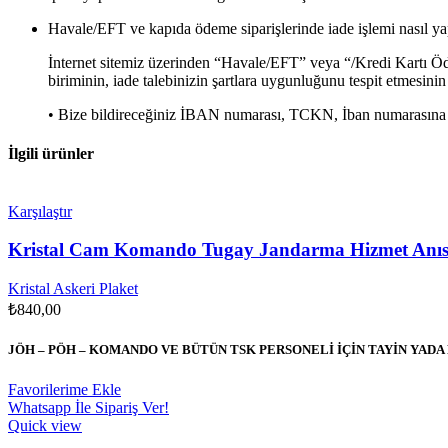
Havale/EFT ve kapıda ödeme siparişlerinde iade işlemi nasıl ya
İnternet sitemiz üzerinden “Havale/EFT” veya “/Kredi Kartı Ödem
biriminin, iade talebinizin şartlara uygunluğunu tespit etmesinin
• Bize bildireceğiniz İBAN numarası, TCKN, İban numarasına b
İlgili ürünler
Karşılaştır
Kristal Cam Komando Tugay Jandarma Hizmet Anısı
Kristal Askeri Plaket
₺
840,00
JÖH – PÖH – KOMANDO VE BÜTÜN TSK PERSONELİ İÇİN TAYİN YA
Favorilerime Ekle
Whatsapp İle Sipariş Ver!
Quick view