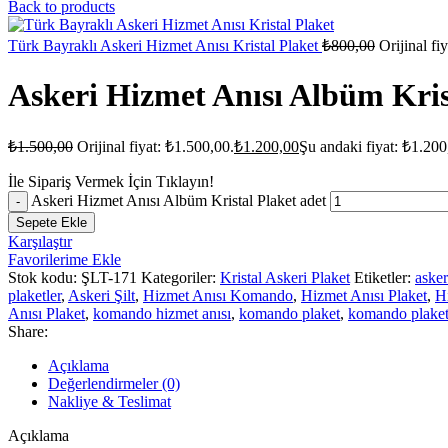
Back to products
Türk Bayraklı Askeri Hizmet Anısı Kristal Plaket
₺
800,00
Orijinal fi
Askeri Hizmet Anısı Albüm Kris
₺
1.500,00
Orijinal fiyat: ₺1.500,00.
₺
1.200,00
Şu andaki fiyat: ₺1.200
İle Sipariş Vermek İçin Tıklayın!
Askeri Hizmet Anısı Albüm Kristal Plaket adet
Sepete Ekle
Karşılaştır
Favorilerime Ekle
Stok kodu:
ŞLT-171
Kategoriler:
Kristal Askeri Plaket
Etiketler:
asker
plaketler
,
Askeri Şilt
,
Hizmet Anısı Komando
,
Hizmet Anısı Plaket
,
Hi
Anısı Plaket
,
komando hizmet anısı
,
komando plaket
,
komando plaket
Share:
Açıklama
Değerlendirmeler (0)
Nakliye & Teslimat
Açıklama