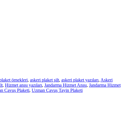
plaket örnekleri
,
askeri plaket şilt
,
askeri plaket yazıları
,
Askeri
lt
,
Hizmet anısı yazıları
,
Jandarma Hizmet Anısı
,
Jandarma Hizmet
n Çavuş Plaketi
,
Uzman Çavuş Tayin Plaketi