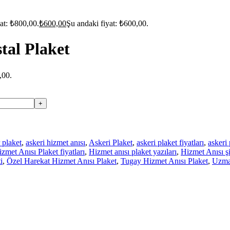
yat: ₺800,00.
₺
600,00
Şu andaki fiyat: ₺600,00.
tal Plaket
,00.
 plaket
,
askeri hizmet anısı
,
Askeri Plaket
,
askeri plaket fiyatları
,
askeri 
zmet Anısı Plaket fiyatları
,
Hizmet anısı plaket yazıları
,
Hizmet Anısı şi
i
,
Özel Harekat Hizmet Anısı Plaket
,
Tugay Hizmet Anısı Plaket
,
Uzma