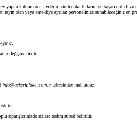
v yapan kahraman askerlerimizin fedakarlıklarını ve başarı dolu hizmet 
t, tayin olan veya emekliye ayrılan personelinize sunabileceğiniz en presti
teyiniz.
yatlar değişmektedir
i
info@askeriplaket.com.tr
adresimize mail atınız.
rsiniz.
u siparişlerinizde sizlere teslim süresi belirtilir.