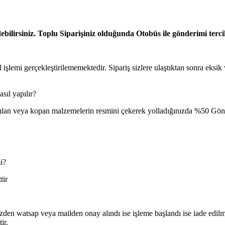
ilirsiniz. Toplu Siparişiniz olduğunda Otobüs ile gönderimi tercih
 işlemi gerçekleştirilememektedir. Sipariş sizlere ulaştıktan sonra eksik
sıl yapılır?
lan veya kopan malzemelerin resmini çekerek yolladığınızda %50 Gönder
i?
tir
z sizden watsap veya mailden onay alındı ise işleme başlandı ise iade ed
ir.