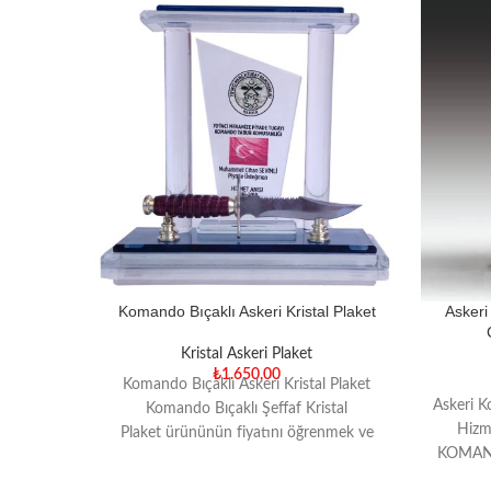
Komando Bıçaklı Askeri Kristal Plaket
Askeri
Kristal Askeri Plaket
₺
1.650,00
Komando Bıçaklı Askeri Kristal Plaket
Askeri K
Komando Bıçaklı Şeffaf Kristal
Hizm
Plaket ürününün fiyatını öğrenmek ve
KOMAND
online sipariş vermek için tıklayın!
İÇ
Türkiye’nin en