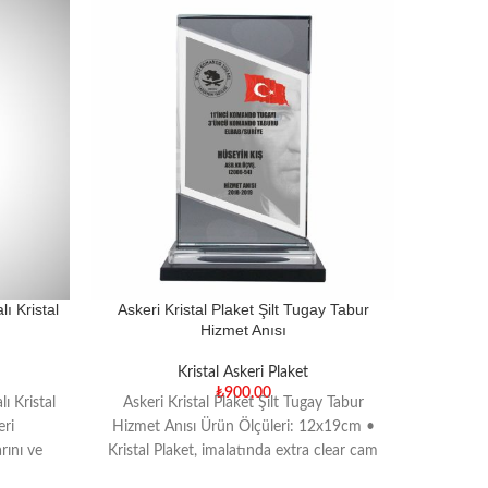
ı Kristal
Askeri Kristal Plaket Şilt Tugay Tabur
Askeri 
Hizmet Anısı
Kristal Askeri Plaket
₺
900,00
ı Kristal
Askeri Kristal Plaket Şilt Tugay Tabur
Askeri
eri
Hizmet Anısı Ürün Ölçüleri: 12x19cm •
Hizme
rını ve
Kristal Plaket, imalatında extra clear cam
sarsılm
 için
kullanılmaktadır. • Ürün
simgele