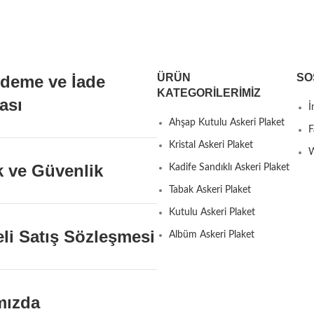
tasarlanmıştır. Bu özel
ÜRÜN
SO
Ödeme ve İade
KATEGORILERIMIZ
kası
İ
Ahşap Kutulu Askeri Plaket
F
Kristal Askeri Plaket
W
ik ve Güvenlik
Kadife Sandıklı Askeri Plaket
Tabak Askeri Plaket
Kutulu Askeri Plaket
li Satış Sözleşmesi
Albüm Askeri Plaket
mızda