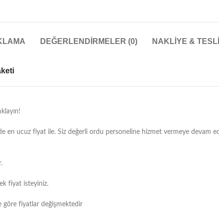
KLAMA
DEĞERLENDIRMELER (0)
NAKLIYE & TESL
keti
klayın!
zde en ucuz fiyat ile. Siz değerli ordu personeline hizmet vermeye devam 
.
k fiyat isteyiniz.
re göre fiyatlar değişmektedir