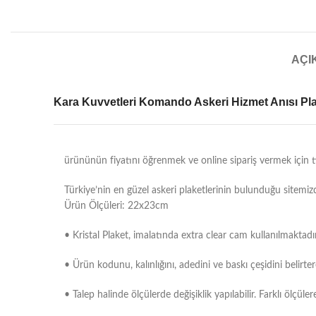
AÇI
Kara Kuvvetleri Komando Askeri Hizmet Anısı Pla
ürününün fiyatını öğrenmek ve online sipariş vermek için tı
Türkiye’nin en güzel askeri plaketlerinin bulunduğu sitemi
Ürün Ölçüleri: 22x23cm
• Kristal Plaket, imalatında extra clear cam kullanılmaktadır
• Ürün kodunu, kalınlığını, adedini ve baskı çeşidini belirtere
• Talep halinde ölçülerde değişiklik yapılabilir. Farklı ölçüle