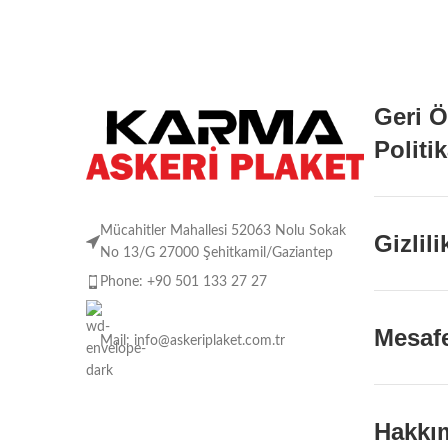
Geri 
Politi
Mücahitler Mahallesi 52063 Nolu Sokak
Gizlil
No 13/G 27000 Şehitkamil/Gaziantep
Phone: +90 501 133 27 27
Mesafe
Mail: info@askeriplaket.com.tr
Hakkı