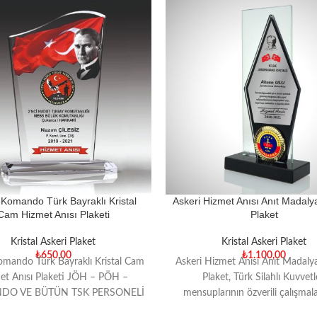
 Komando Türk Bayraklı Kristal
Askeri Hizmet Anısı Anıt Madalyal
Cam Hizmet Anısı Plaketi
Plaket
Kristal Askeri Plaket
Kristal Askeri Plaket
₺
650,00
₺
1.100,00
omando Türk Bayraklı Kristal Cam
Askeri Hizmet Anısı Anıt Madalyal
et Anısı Plaketi JÖH – PÖH –
Plaket, Türk Silahlı Kuvvetl
O VE BÜTÜN TSK PERSONELİ
mensuplarının özverili çalışmala
İN TAYİN YADA EMEKLİLİK
hatıralarını ölümsüzleştirmek