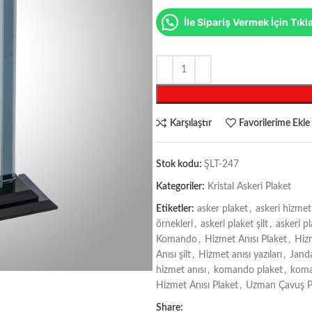
İle Sipariş Vermek İçin Tıkl
Karşılaştır
Favorilerime Ekle
Stok kodu:
ŞLT-247
Kategoriler:
Kristal Askeri Plaket
Etiketler:
asker plaket
,
askeri hizmet
örnekleri
,
askeri plaket şilt
,
askeri pl
Komando
,
Hizmet Anısı Plaket
,
Hizm
Anısı şilt
,
Hizmet anısı yazıları
,
Jand
hizmet anısı
,
komando plaket
,
koma
Hizmet Anısı Plaket
,
Uzman Çavuş P
Share: