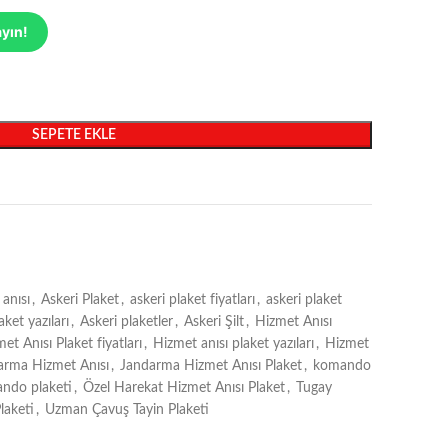
ayın!
SEPETE EKLE
 anısı
,
Askeri Plaket
,
askeri plaket fiyatları
,
askeri plaket
aket yazıları
,
Askeri plaketler
,
Askeri Şilt
,
Hizmet Anısı
et Anısı Plaket fiyatları
,
Hizmet anısı plaket yazıları
,
Hizmet
arma Hizmet Anısı
,
Jandarma Hizmet Anısı Plaket
,
komando
ndo plaketi
,
Özel Harekat Hizmet Anısı Plaket
,
Tugay
laketi
,
Uzman Çavuş Tayin Plaketi