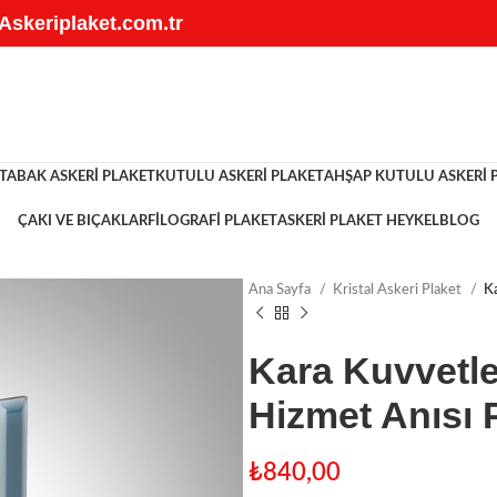
 Askeriplaket.com.tr
TABAK ASKERI PLAKET
KUTULU ASKERI PLAKET
AHŞAP KUTULU ASKERI 
ÇAKI VE BIÇAKLAR
FILOGRAFI PLAKET
ASKERI PLAKET HEYKEL
BLOG
Ana Sayfa
Kristal Askeri Plaket
K
Kara Kuvvetl
Hizmet Anısı P
₺
840,00