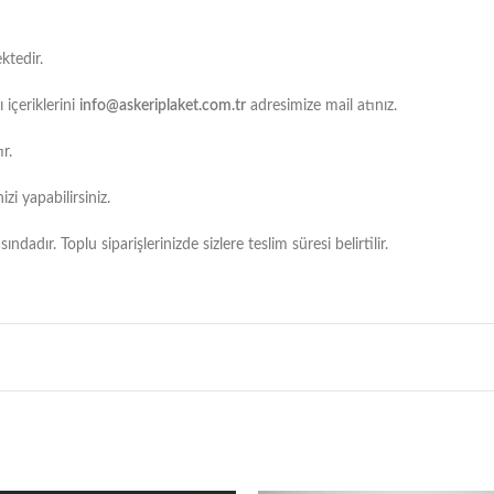
ktedir.
 içeriklerini
info@askeriplaket.com.tr
adresimize mail atınız.
r.
i yapabilirsiniz.
dadır. Toplu siparişlerinizde sizlere teslim süresi belirtilir.