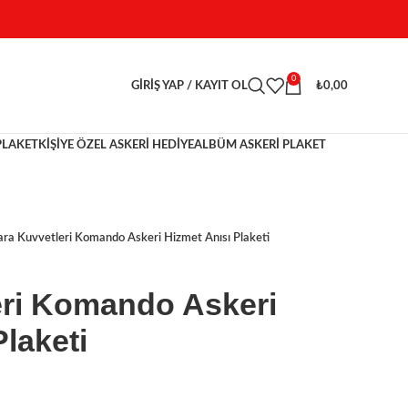
0
GIRIŞ YAP / KAYIT OL
₺
0,00
PLAKET
KİŞİYE ÖZEL ASKERİ HEDİYE
ALBÜM ASKERI PLAKET
ara Kuvvetleri Komando Askeri Hizmet Anısı Plaketi
eri Komando Askeri
laketi