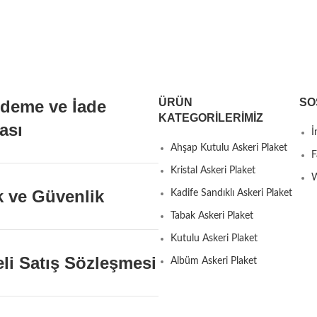
sipariş vermek için tıklayın!
ÜRÜN
SO
Ödeme ve İade
KATEGORILERIMIZ
kası
İ
Ahşap Kutulu Askeri Plaket
F
Kristal Askeri Plaket
W
ik ve Güvenlik
Kadife Sandıklı Askeri Plaket
Tabak Askeri Plaket
Kutulu Askeri Plaket
li Satış Sözleşmesi
Albüm Askeri Plaket