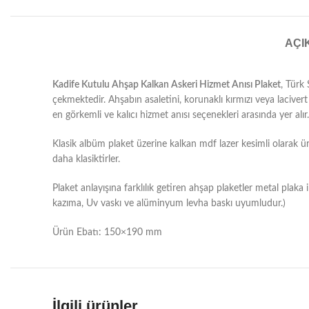
AÇI
Kadife Kutulu Ahşap Kalkan Askeri Hizmet Anısı Plaket
, Türk
çekmektedir. Ahşabın asaletini, korunaklı kırmızı veya laciver
en görkemli ve kalıcı hizmet anısı seçenekleri arasında yer alır.
Klasik albüm plaket üzerine kalkan mdf lazer kesimli olarak ür
daha klasiktirler.
Plaket anlayışına farklılık getiren ahşap plaketler metal plaka 
kazıma, Uv vaskı ve alüminyum levha baskı uyumludur.)
Ürün Ebatı: 150×190 mm
İlgili ürünler