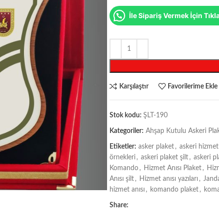
İle Sipariş Vermek İçin Tıkl
Karşılaştır
Favorilerime Ekle
Stok kodu:
ŞLT-190
Kategoriler:
Ahşap Kutulu Askeri Pla
Etiketler:
asker plaket
,
askeri hizmet
örnekleri
,
askeri plaket şilt
,
askeri pl
Komando
,
Hizmet Anısı Plaket
,
Hizm
Anısı şilt
,
Hizmet anısı yazıları
,
Jand
hizmet anısı
,
komando plaket
,
koma
Share: