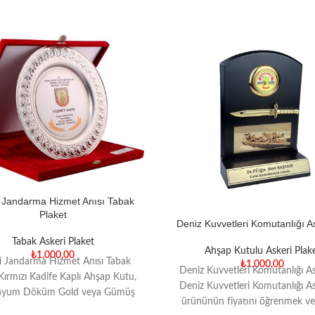
 Jandarma Hizmet Anısı Tabak
Plaket
Deniz Kuvvetleri Komutanlığı As
Tabak Askeri Plaket
Ahşap Kutulu Askeri Plak
₺
1.000,00
i Jandarma Hizmet Anısı Tabak
₺
1.000,00
Deniz Kuvvetleri Komutanlığı As
Kırmızı Kadife Kaplı Ahşap Kutu,
Deniz Kuvvetleri Komutanlığı As
nyum Döküm Gold veya Gümüş
ürününün fiyatını öğrenmek ve
plama Tabak, Dijital Termal