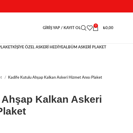
0
GIRIŞ YAP / KAYIT OL
₺
0,00
PLAKET
KİŞİYE ÖZEL ASKERİ HEDİYE
ALBÜM ASKERI PLAKET
et
Kadife Kutulu Ahşap Kalkan Askeri Hizmet Anısı Plaket
 Ahşap Kalkan Askeri
Plaket