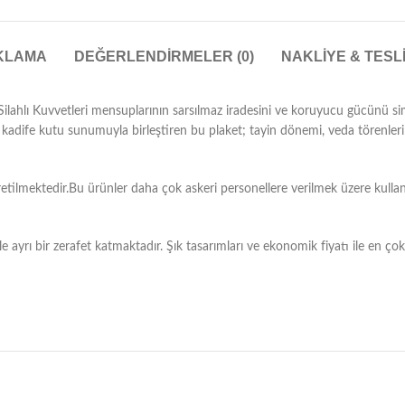
KLAMA
DEĞERLENDIRMELER (0)
NAKLIYE & TESL
 Silahlı Kuvvetleri mensuplarının sarsılmaz iradesini ve koruyucu gücünü s
t kadife kutu sunumuyla birleştiren bu plaket; tayin dönemi, veda törenleri
etilmektedir.Bu ürünler daha çok askeri personellere verilmek üzere kullanı
ile ayrı bir zerafet katmaktadır. Şık tasarımları ve ekonomik fiyatı ile en ç