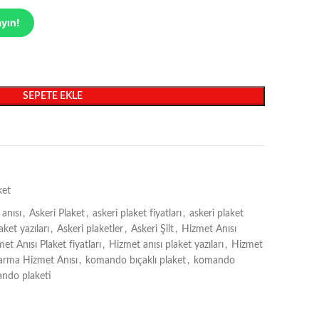
ayın!
SEPETE EKLE
ket
 anısı
,
Askeri Plaket
,
askeri plaket fiyatları
,
askeri plaket
aket yazıları
,
Askeri plaketler
,
Askeri Şilt
,
Hizmet Anısı
et Anısı Plaket fiyatları
,
Hizmet anısı plaket yazıları
,
Hizmet
arma Hizmet Anısı
,
komando bıçaklı plaket
,
komando
ndo plaketi