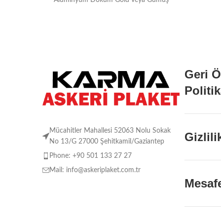
Alüminyum Döküm Gold veya Gümüş
Kaplama Tabak, Dijital Termal
Geri 
Politi
Mücahitler Mahallesi 52063 Nolu Sokak
Gizlil
No 13/G 27000 Şehitkamil/Gaziantep
Phone: +90 501 133 27 27
Mail: info@askeriplaket.com.tr
Mesafe