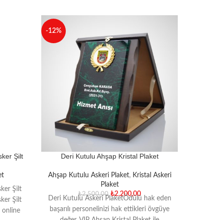
-12%
-17%
ker Şilt
Deri Kutulu Ahşap Kristal Plaket
Genel K
et
Ahşap Kutulu Askeri Plaket
,
Kristal Askeri
Plaket
A
ker Şilt
₺
2.200,00
₺
2.500,00
Deri Kutulu Askeri PlaketÖdülü hak eden
A
ker Şilt
başarılı personelinizi hak ettikleri övgüye
 online
Ö