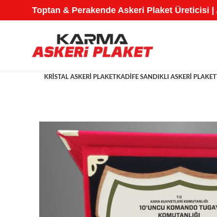
Toptan & Perakende Askeri Plaket Üreticisi |
KRISTAL ASKERI PLAKET
KADIFE SANDIKLI ASKERI PLAKET