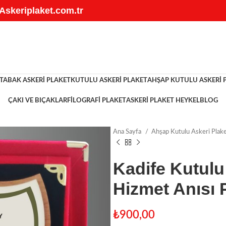
 Askeriplaket.com.tr
TABAK ASKERI PLAKET
KUTULU ASKERI PLAKET
AHŞAP KUTULU ASKERI 
ÇAKI VE BIÇAKLAR
FILOGRAFI PLAKET
ASKERI PLAKET HEYKEL
BLOG
Ana Sayfa
Ahşap Kutulu Askeri Plak
Kadife Kutulu
Hizmet Anısı 
₺
900,00