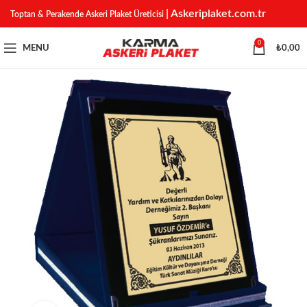
| Askeriplaket.com.tr
Toptan & Perakende Askeri Plaket Üreticisi
0
MENU
₺
0,00