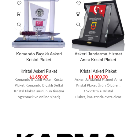
Komando Bıçaklı Askeri
Askeri Jandarma Hizmet
Kristal Plaket
Anısı Kristal Plaket
Kristal Askeri Plaket
Kristal Askeri Plaket
₺
1.650,00
₺
1.000,00
Komando Bıçaklı Askeri Kristal
Askeri Jandarma Hizmet Anısı
Plaket Komando Bıçaklı Şeffaf
Kristal Plaket Ürün Ölçüleri:
Ja
Kristal Plaket ürününün fiyatını
15x20cm • Kristal
C
öğrenmek ve online sipariş
Plaket, imalatında extra clear
Ö
vermek için tıklayın!
cam kullanılmaktadır. • Ürün
Türkiye’nin en
kodunu, kalınlığını,