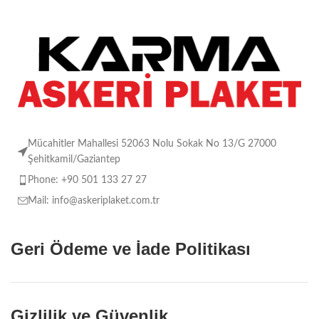
FİGÜRLÜ PLAKET
Mücahitler Mahallesi 52063 Nolu Sokak No 13/G 27000
Şehitkamil/Gaziantep
Phone: +90 501 133 27 27
Mail: info@askeriplaket.com.tr
Geri Ödeme ve İade Politikası
Gizlilik ve Güvenlik