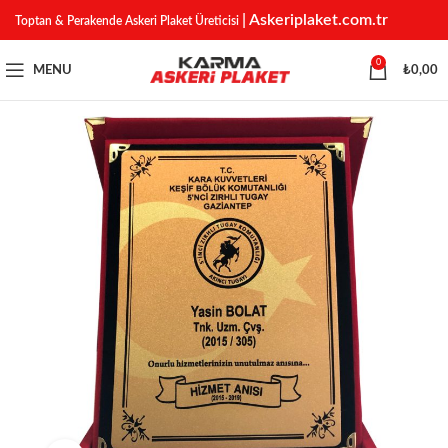
| Askeriplaket.com.tr
Toptan & Perakende Askeri Plaket Üreticisi
0
MENU
₺
0,00