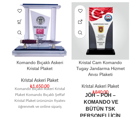
Komando Bıçaklı Askeri
Kristal Cam Komando
Kristal Plaket
Tugay Jandarma Hizmet
Anısı Plaketi
Kristal Askeri Plaket
₺
1.650,00
Kristal Askeri Plaket
Komando Bıçaklı Askeri Kristal
K
₺
840,00
JÖH – PÖH –
Plaket Komando Bıçaklı Şeffaf
Pl
Kristal Plaket ürününün fiyatını
KOMANDO VE
öğrenmek ve online sipariş
BÜTÜN TSK
vermek için tıklayın!
PERSONELİ İÇİN
Türkiye’nin en
TAYİN YADA
EMEKLİLİK İÇİN
KULLANILABİLECEK KO